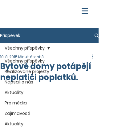
Příspěvek
Všechny příspěvky
10. 8. 2015
Minut čtení: 3
Všechny příspěvky
Bytové domy potápějí
Realizované projekty
neplatiči poplatků.
Napsali o nás
Aktuality
Pro média
Zajímavosti
Aktuality