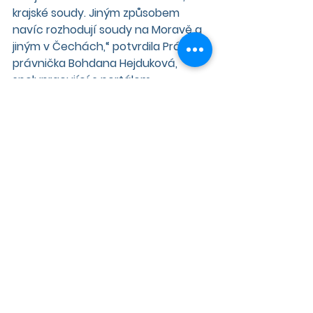
krajské soudy. Jiným způsobem 
navíc rozhodují soudy na Moravě a 
jiným v Čechách,“ potvrdila Právu 
právnička Bohdana Hejduková, 
spolupracující s portálem 
www.pravnigramotnost.cz.
Dochází podle ní i k tak absurdním 
situacím, kdy ve stejný čas 
podávala dva návrhy na platební 
rozkaz k témuž soudu. „Jeden 
soudce téhož obvodního soudu
v řádu měsíců již rozhodl, druhý 
žalobu postoupil pro věcnou 
nepříslušnost
k rozhodnutí Vrchnímu soudu. 
Takže dva principiálně totožné 
spory, které se začaly řešit v 