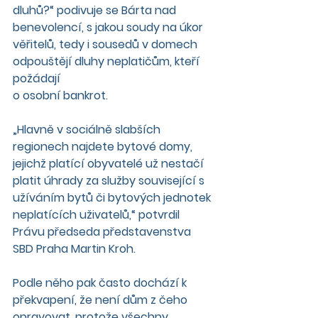
dluhů?“ podivuje se Bárta nad 
benevolencí, s jakou soudy na úkor 
věřitelů, tedy i sousedů v domech 
odpouštějí dluhy neplatičům, kteří 
požádají
o osobní bankrot.
„Hlavně v sociálně slabších 
regionech najdete bytové domy, 
jejichž platící obyvatelé už nestačí 
platit úhrady za služby související s 
užíváním bytů či bytových jednotek 
neplatících uživatelů,“ potvrdil 
Právu předseda představenstva 
SBD Praha Martin Kroh.
Podle něho pak často dochází k 
překvapení, že není dům z čeho 
opravovat, protože všechny 