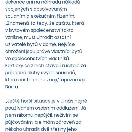
dokonce ani na náhradu nákladů 
spojených s absolvovaným 
soudním a exekučním řízením.
„Znamená to tedy, že ztrátu, která 
v bytovém společenství takto 
vznikne, musí uhradit ostatní 
uživatelé bytů v domě. Nejvíce 
ohroženi jsou právě vlastníci bytů 
ve společenstvích vlastníků. 
Fakticky se z nich stávají ručitelé za 
případné dluhy svých sousedů, 
které často ani neznají,“ upozorňuje 
Bárta.
„Ještě horší situace je v u nás hojně 
používaném osobním oddlužení. Já 
jsem nikomu nepůjčil, neživím se 
půjčováním, ale mám zároveň za 
někoho uhradit dvě třetiny jeho 