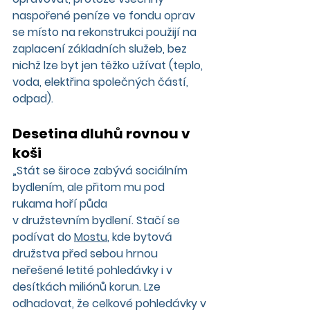
naspořené peníze ve fondu oprav 
se místo na rekonstrukci použijí na 
zaplacení základních služeb, bez 
nichž lze byt jen těžko užívat (teplo, 
voda, elektřina společných částí, 
odpad).
Desetina dluhů rovnou v 
koši
„Stát se široce zabývá sociálním 
bydlením, ale přitom mu pod 
rukama hoří půda
v družstevním bydlení. Stačí se 
podívat do 
Mostu
, kde bytová 
družstva před sebou hrnou 
neřešené letité pohledávky i v 
desítkách miliónů korun. Lze 
odhadovat, že celkové pohledávky v 