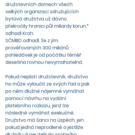
družstevních domech všech 
velkých organizací sdružujících 
bytová družstva už dávno 
překročily hranici půl miliardy korun,“ 
odhadl Kroh.
SČMBD odhadl, že z jím 
prověřovaných 300 miliónů 
pohledávek je od počátku téměř 
desetina rovnou nevymahatelná.
Pokud neplatí družstevník, družstvo 
ho může vyloučit ze svých řad a pak 
po něm dlužné nájemné vymáhat 
pomocí návrhu na vydání 
platebního rozkazu, jenž lze 
následně vymáhat exekučně.
Družstvo má šanci na úspěch, jen 
pokud jedná neprodleně a jestliže 
dlužník už neutekl do osobního 