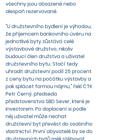
všechny jsou obsazené nebo 
alespoň rezervované.
"U družstevního bydlení je výhodou, 
že příjemcem bankovního úvěru na 
jednotlivé byty zůstává celé 
výstavbové družstvo, nikoliv 
budoucí člen družstva a uživatel 
družstevního bytu. Stačí tedy 
uhradit družstevní podíl 25 procent 
z ceny bytu na počátku výstavby a 
pak splácet formou nájmu," řekl ČTK 
Petr Černý, předseda 
představenstva SBD Sever, které je 
investorem. Po doplacení si podle 
něj uživatel může nechat 
družstevní byt převést do osobního 
vlastnictví. První obyvatelé by se do 
družstevních bytů měli stěhovat 