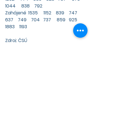
1044     838    792 
Zahájené 	1535     1152    839    747     
637    749    704   737     859   925    
1883    1193 
Zdroj: ČSÚ
Datum vydání: 12.2.2021
Zdroj: 
https://genus.cz/regiony/liberecky-
kraj/bytovou-vystavbu-pribrzdil-
loni-koronavirus-jednim-z-
dokoncenych-projektu-byl-park-
masarykova-se-140-byty-v-liberci-
n503260.htm
Napsali o nás