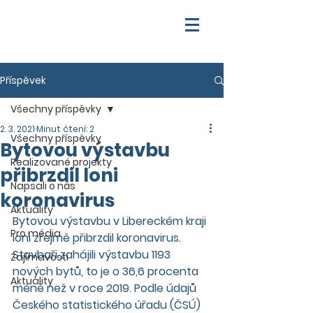
Příspěvek
Všechny příspěvky
2. 3. 2021
Minut čtení: 2
Všechny příspěvky
Bytovou výstavbu
Realizované projekty
přibrzdil loni
Napsali o nás
koronavirus
Aktuality
Bytovou výstavbu v Libereckém kraji 
Pro média
loni zřejmě přibrzdil koronavirus. 
Stavbaři zahájili výstavbu 1193 
Zajímavosti
nových bytů, to je o 36,6 procenta 
Aktuality
méně než v roce 2019. Podle údajů 
Českého statistického úřadu (ČSÚ) 