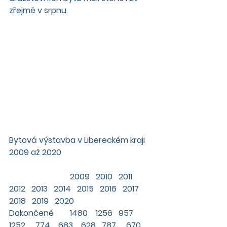
zřejmě v srpnu.
Bytová výstavba v Libereckém kraji 
2009 až 2020
  			2009   2010   2011   
2012   2013   2014   2015   2016   2017   
2018   2019   2020 
Dokončené 	1480    1256   957   
1252     774    683    628   787     670  