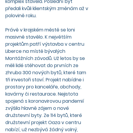
komplex stavěla. Poslední byt 
předali kvůli klientským změnám až v 
polovině roku.
Právě v krajském městě se loni 
masivně stavělo. K největším 
projektům patří výstavba v centru 
Liberce na místě bývalých 
Montážních závodů. Už letos by se 
měli lidé stěhovat do prvních ze 
zhruba 300 nových bytů, které tam 
tři investoři staví. Projekt nabídne i 
prostory pro kanceláře, obchody, 
kavárny či restaurace. Nejistota 
spojená s koronavirovou pandemií 
zvýšila hlavně zájem o nové 
družstevní byty. Ze 114 bytů, které 
družstevní projekt Oaza v centru 
nabízí, už nezbývá žádný volný, 