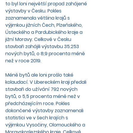
to byl loni největší propad zahájené 
výstavby v Česku. Pokles 
zaznamenala většina krajů s 
výjimkou jižních Čech, Plzeňského, 
Ústeckého a Pardubického kraje a 
jižní Moravy. Celkově v Česku 
stavbaři zahájili výstavbu 35.253 
nových bytů, o 8,9 procenta méně 
než v roce 2019.
Méně bytů ale loni prošlo také 
kolaudací. V Libereckém kraji předali 
stavbaři do užívání 792 nových 
bytů, o 5,5 procenta méně než v 
předcházejícím roce. Pokles 
dokončené výstavby zaznamenali 
statistici ve v šech krajích s 
výjimkou Vysočiny, Olomouckého a 
Moravskoslezského kraje. Celkově 