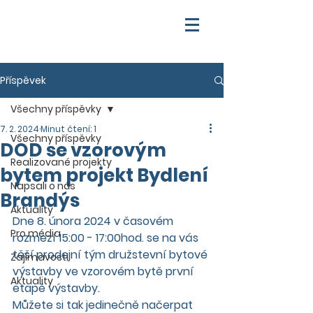
Příspěvek
Všechny příspěvky
7. 2. 2024
Minut čtení: 1
Všechny příspěvky
DOD se vzorovým
Realizované projekty
bytem projekt Bydlení
Napsali o nás
Brandýs
Aktuality
Dne 8. února 2024 v časovém 
Pro média
rozmezí 15:00 - 17:00hod. se na vás 
těší prodejní tým družstevní bytové 
Zajímavosti
výstavby ve vzorovém bytě první 
Aktuality
etapě výstavby.
Můžete si tak jedinečně načerpat 