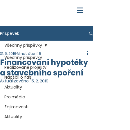
Příspěvek
Všechny příspěvky
31. 5. 2016
Minut čtení: 5
Všechny příspěvky
Financování hypotéky
Realizované projekty
a stavebního spoření
Napsali o nás
Aktualizováno:
15. 2. 2019
Aktuality
Pro média
Zajímavosti
Aktuality