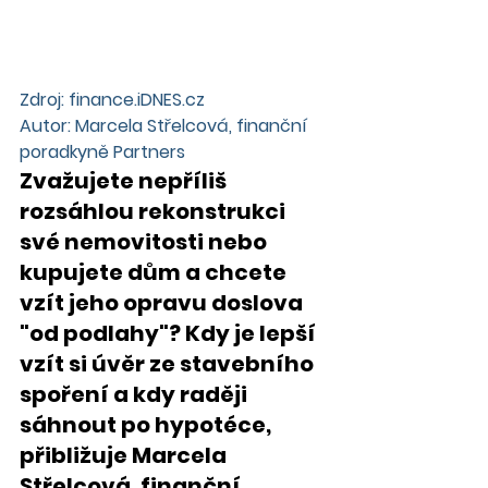
Zdroj: finance.iDNES.cz
Autor: Marcela Střelcová, finanční 
poradkyně Partners 
Zvažujete nepříliš 
rozsáhlou rekonstrukci 
své nemovitosti nebo 
kupujete dům a chcete 
vzít jeho opravu doslova 
"od podlahy"? Kdy je lepší 
vzít si úvěr ze stavebního 
spoření a kdy raději 
sáhnout po hypotéce, 
přibližuje Marcela 
Střelcová, finanční 