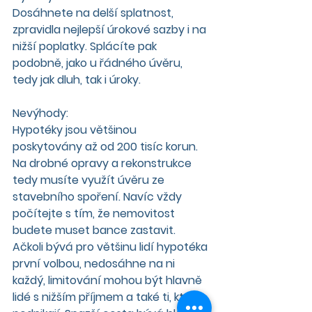
Dosáhnete na delší splatnost, 
zpravidla nejlepší úrokové sazby i na 
nižší poplatky. Splácíte pak 
podobně, jako u řádného úvěru, 
tedy jak dluh, tak i úroky.
Nevýhody:
Hypotéky jsou většinou 
poskytovány až od 200 tisíc korun. 
Na drobné opravy a rekonstrukce 
tedy musíte využít úvěru ze 
stavebního spoření. Navíc vždy 
počítejte s tím, že nemovitost 
budete muset bance zastavit. 
Ačkoli bývá pro většinu lidí hypotéka 
první volbou, nedosáhne na ni 
každý, limitování mohou být hlavně 
lidé s nižším příjmem a také ti, kteří 