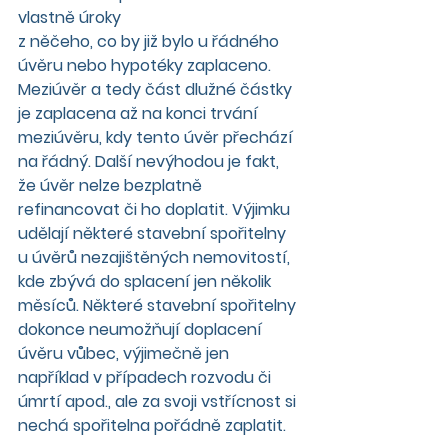
vlastně úroky
z něčeho, co by již bylo u řádného 
úvěru nebo hypotéky zaplaceno. 
Meziúvěr a tedy část dlužné částky 
je zaplacena až na konci trvání 
meziúvěru, kdy tento úvěr přechází 
na řádný. Další nevýhodou je fakt, 
že úvěr nelze bezplatně 
refinancovat či ho doplatit. Výjimku 
udělají některé stavební spořitelny 
u úvěrů nezajištěných nemovitostí, 
kde zbývá do splacení jen několik 
měsíců. Některé stavební spořitelny 
dokonce neumožňují doplacení 
úvěru vůbec, výjimečně jen 
například v případech rozvodu či 
úmrtí apod., ale za svoji vstřícnost si 
nechá spořitelna pořádně zaplatit.