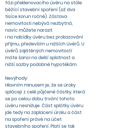
fázi překlenovacího úvěru na stále 
běžící stavební spoření (až dva 
tisíce korun ročně). Zástava 
nemovitosti nebývá nezbytná, 
navíc můžete narazit
i na nabídky úvěru bez prokazování 
příjmu, především u nižších úvěrů. U 
úvěrů zajištěných nemovitostí 
máte šanci na delší splatnost a 
nižší sazby podobné hypotékám.
Nevýhody:
Hlavním minusem je, že se úroky 
splácejí z celé půjčené částky, která 
se po celou dobu trvání tohoto 
úvěru nesnižuje. Část splátky úvěru 
jde tedy na zaplacení úroku a část 
na spoření právě na účet 
stavebního spoření. Platí se tak 