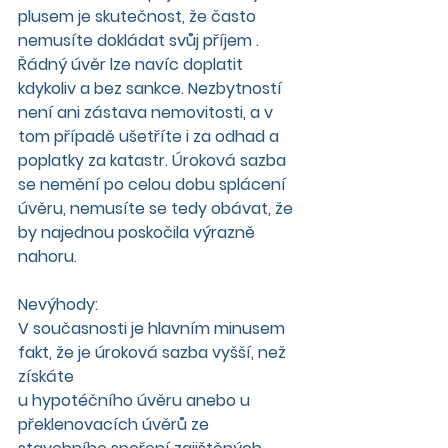
plusem je skutečnost, že často 
nemusíte dokládat svůj příjem . 
Řádný úvěr lze navíc doplatit 
kdykoliv a bez sankce. Nezbytností 
není ani zástava nemovitosti, a v 
tom případě ušetříte i za odhad a 
poplatky za katastr. Úroková sazba 
se nemění po celou dobu splácení 
úvěru, nemusíte se tedy obávat, že 
by najednou poskočila výrazně 
nahoru.
Nevýhody:
V současnosti je hlavním minusem 
fakt, že je úroková sazba vyšší, než 
získáte
u hypotéčního úvěru anebo u 
překlenovacích úvěrů ze 