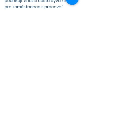
podnikají. Snazší cesta bývá hlavně 
pro zaměstnance s pracovní 
smlouvou na dobu neurčitou.
Komentář:
Po hypotéce tedy sáhněte vždy, 
když plánujete vyšší úvěr, a nebojte 
se ani zástavy nemovitostí. Kromě 
nižších sazeb získáte i větší volnost 
v podobě nižších splátek u delší 
splatnosti, takže nebudete muset 
žít od nuly k nule. Pokud vedle toho 
navíc dokážete tvořit i rezervy, 
můžete úvěr v budoucnu doplatit i 
dřív, než jste původně plánovali, ale 
bez zbytečných obav z vysokých 
splátek.
Varianta 4: Úvěr ze 