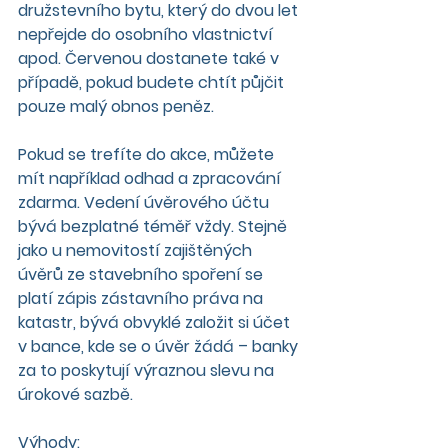
družstevního bytu, který do dvou let 
nepřejde do osobního vlastnictví 
apod. Červenou dostanete také v 
případě, pokud budete chtít půjčit 
pouze malý obnos peněz.
Pokud se trefíte do akce, můžete 
mít například odhad a zpracování 
zdarma. Vedení úvěrového účtu 
bývá bezplatné téměř vždy. Stejně 
jako u nemovitostí zajištěných 
úvěrů ze stavebního spoření se 
platí zápis zástavního práva na 
katastr, bývá obvyklé založit si účet 
v bance, kde se o úvěr žádá – banky 
za to poskytují výraznou slevu na 
úrokové sazbě.
Výhody: