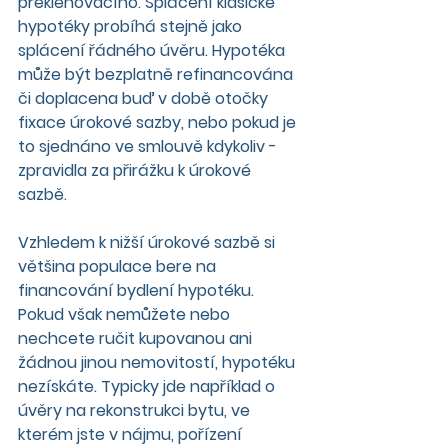
překlenovacího. Splácení klasické 
hypotéky probíhá stejně jako 
splácení řádného úvěru. Hypotéka 
může být bezplatně refinancována 
či doplacena buď v době otočky 
fixace úrokové sazby, nebo pokud je 
to sjednáno ve smlouvě kdykoliv - 
zpravidla za přirážku k úrokové 
sazbě.
Vzhledem k nižší úrokové sazbě si 
většina populace bere na 
financování bydlení hypotéku. 
Pokud však nemůžete nebo 
nechcete ručit kupovanou ani 
žádnou jinou nemovitostí, hypotéku 
nezískáte. Typicky jde například o 
úvěry na rekonstrukci bytu, ve 
kterém jste v nájmu, pořízení 