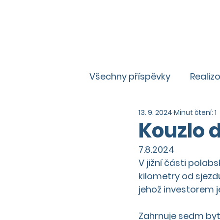
Všechny příspěvky
Realiz
13. 9. 2024
Minut čtení: 1
Zajímavosti
Aktuality
Kouzlo 
7.8.2024
V jižní části polab
kilometry od sjezdu
jehož investorem j
Zahrnuje sedm byt