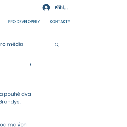
Přihlásit se
PRO DEVELOPERY
KONTAKTY
Pro média
a a pouhé dva 
Brandýs, 
 od malých 