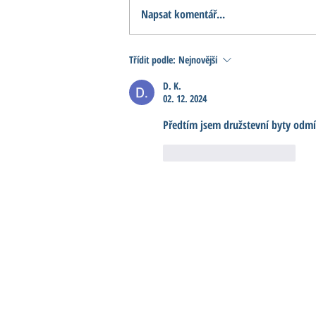
Napsat komentář...
Hradec postaví stovky
Třídit podle:
Nejnovější
nových bytů. Město láká
D. K.
mladé rodiny na
02. 12. 2024
družstevní bydlení
Předtím jsem družstevní byty odmít
To se mi líbí
Reagovat