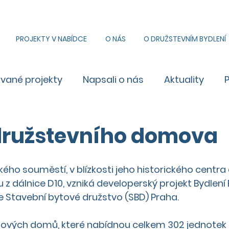
PROJEKTY V NABÍDCE
O NÁS
O DRUŽSTEVNÍM BYDLENÍ
ované projekty
Napsali o nás
Aktuality
družstevního domova
ského souměstí, v blízkosti jeho historického centr
 z dálnice D10, vzniká developerský projekt Bydlení 
e Stavební bytové družstvo (SBD) Praha.
ových domů, které nabídnou celkem 302 jednotek