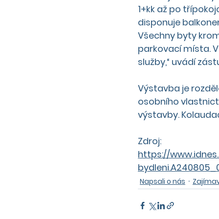
1+kk až po třípokoj
disponuje balkonem
Všechny byty krom
parkovací místa. V
služby,“ uvádí zást
Výstavba je rozděl
osobního vlastnict
výstavby. Kolaudac
Zdroj:
https://www.idnes
bydleni.A240805_
Napsali o nás
Zajímav