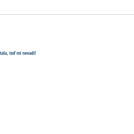
Zámek Labský mlýn a
Kral
další plány představuje
mez
v rozhovoru starostka
nejv
Hostinného
Čes
ala, teď mi nevadí! 
sen o válce