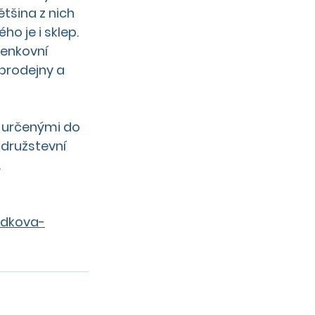
tšina z nich 
 je i sklep. 
enkovní 
prodejny a 
y určenými do 
 družstevní 
.
adkova-