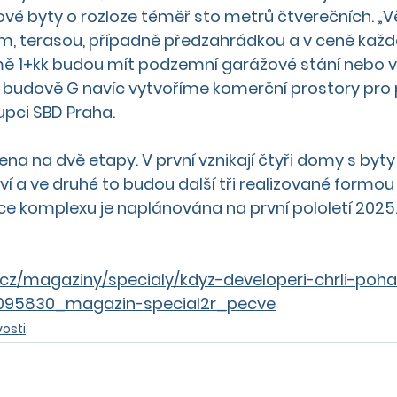
ové byty o rozloze téměř sto metrů čtverečních. „Vě
, terasou, případně předzahrádkou a v ceně každého
ě 1+kk budou mít podzemní garážové stání nebo v
 budově G navíc vytvoříme komerční prostory pro 
upci SBD Praha.
ena na dvě etapy. V první vznikají čtyři domy s byt
ví a ve druhé to budou další tři realizované formou
e komplexu je naplánována na první pololetí 2025
.cz/magaziny/specialy/kdyz-developeri-chrli-poh
095830_magazin-special2r_pecve
osti