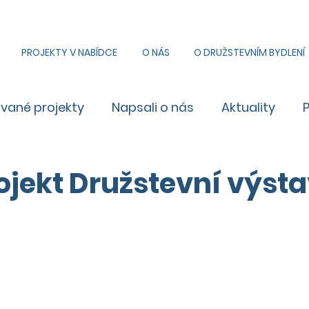
PROJEKTY V NABÍDCE
O NÁS
O DRUŽSTEVNÍM BYDLENÍ
ované projekty
Napsali o nás
Aktuality
ojekt Družstevní výst
9