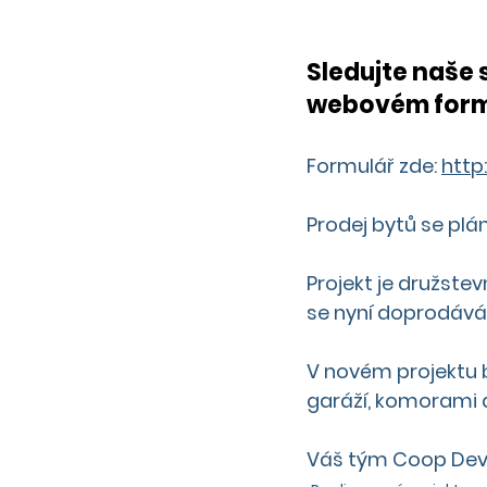
Sledujte naše 
webovém formu
Formulář zde: 
http
Prodej bytů se pl
Projekt je družstev
se nyní doprodává 
V novém projektu b
garáží, komorami a
Váš tým Coop Dev