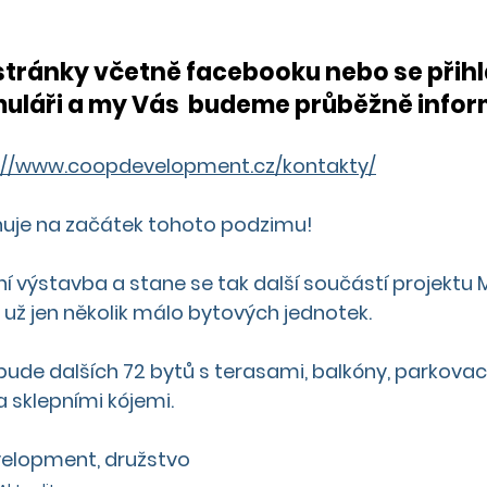
stránky včetně facebooku nebo se přihl
láři a my Vás  budeme průběžně infor
://www.coopdevelopment.cz/kontakty/
ánuje na začátek tohoto podzimu!
ní výstavba a stane se tak další součástí projektu M
už jen několik málo bytových jednotek.
ude dalších 72 bytů s terasami, balkóny, parkovac
 sklepními kójemi.
elopment, družstvo