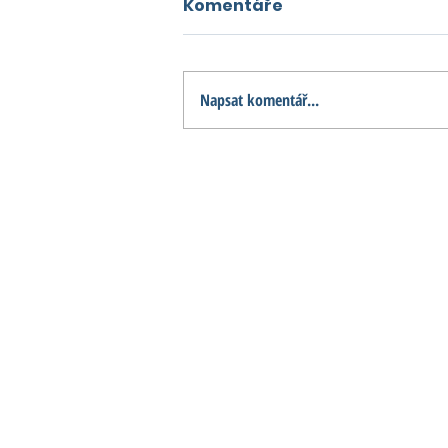
Komentáře
Napsat komentář...
Rezidence Pouchov
Hradec Králové