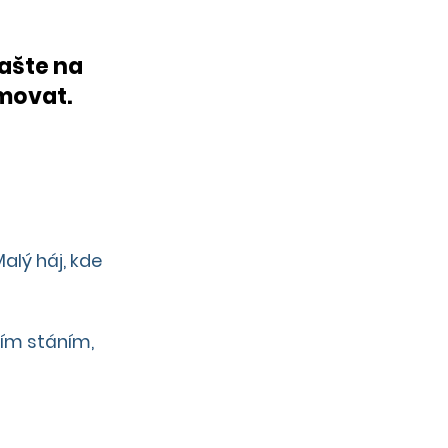
ašte na 
movat.
alý háj, kde 
ím stáním, 