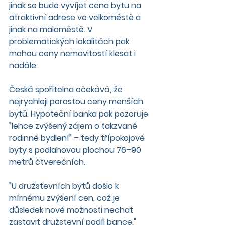
jinak se bude vyvíjet cena bytu na 
atraktivní adrese ve velkoměstě a 
jinak na maloměstě. V 
problematických lokalitách pak 
mohou ceny nemovitostí klesat i 
nadále.
Česká spořitelna očekává, že 
nejrychleji porostou ceny menších 
bytů. Hypoteční banka pak pozoruje 
"lehce zvýšený zájem o takzvané 
rodinné bydlení" – tedy třípokojové 
byty s podlahovou plochou 76–90 
metrů čtverečních.
"U družstevních bytů došlo k 
mírnému zvýšení cen, což je 
důsledek nové možnosti nechat 
zastavit družstevní podíl bance," 