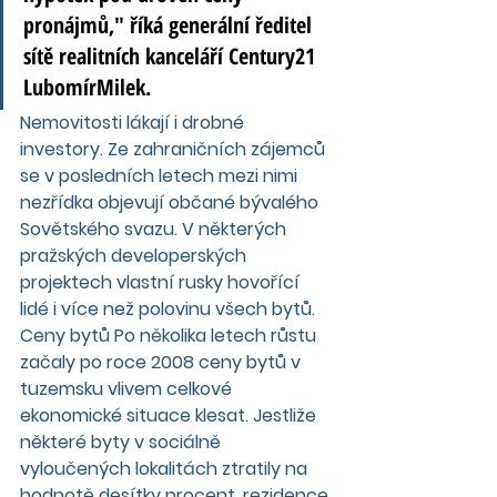
pronájmů," říká generální ředitel 
sítě realitních kanceláří Century21 
LubomírMilek.
Nemovitosti lákají i drobné 
investory. Ze zahraničních zájemců 
se v posledních letech mezi nimi 
nezřídka objevují občané bývalého 
Sovětského svazu. V některých 
pražských developerských 
projektech vlastní rusky hovořící 
lidé i více než polovinu všech bytů. 
Ceny bytů Po několika letech růstu 
začaly po roce 2008 ceny bytů v 
tuzemsku vlivem celkové 
ekonomické situace klesat. Jestliže 
některé byty v sociálně 
vyloučených lokalitách ztratily na 
hodnotě desítky procent, rezidence 