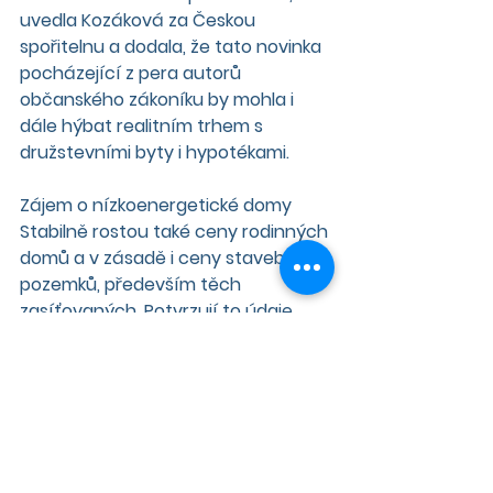
uvedla Kozáková za Českou 
spořitelnu a dodala, že tato novinka 
pocházející z pera autorů 
občanského zákoníku by mohla i 
dále hýbat realitním trhem s 
družstevními byty i hypotékami.
Zájem o nízkoenergetické domy 
Stabilně rostou také ceny rodinných 
domů a v zásadě i ceny stavebních 
pozemků, především těch 
zasíťovaných. Potvrzují to údaje 
Hypoteční banky i České spořitelny. 
Především na venkově a v menších 
městech preferují lidé bydlení v 
rodinném domě a ty se dnes staví 
běžně v nízkoenergetickém 
provedení. "Ceny za energie zde 