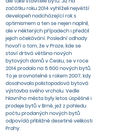
ale také stavitelé bytů. Již na 
začátku roku 2014 vyhlíželi největší 
developeři nadcházející rok s 
optimismem a ten se nejen naplnil, 
ale v některých případech i předčil 
jejich očekávání. Poslední odhady 
hovoří o tom, že v Praze, kde se 
staví drtivá většina nových 
bytových domů v Česku, se v roce 
2014 prodalo na 5 600 nových bytů. 
To je srovnatelné s rokem 2007, kdy 
dosahovala polistopadová bytová 
výstavba svého vrcholu. Vedle 
hlavního města byly letos úspěšné i 
prodeje bytů v Brně, jež z pohledu 
počtu prodaných nových bytů 
odpovídá přibližně desetině velikosti 
Prahy.