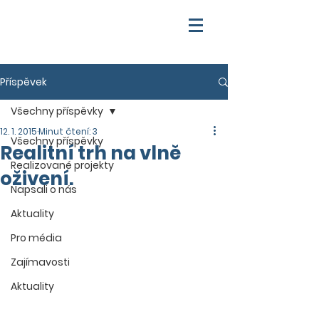
Příspěvek
Všechny příspěvky
12. 1. 2015
Minut čtení: 3
Všechny příspěvky
Realitní trh na vlně
Realizované projekty
oživení.
Napsali o nás
Aktuality
Pro média
Zajímavosti
Aktuality