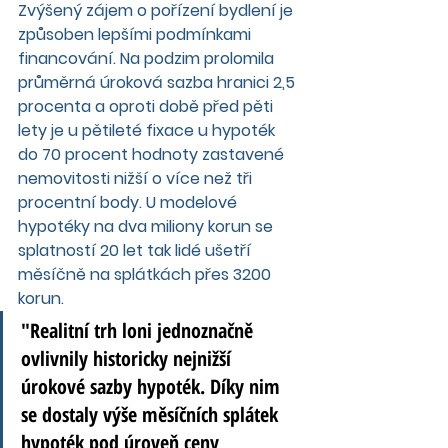
Zvýšený zájem o pořízení bydlení je 
způsoben lepšími podmínkami 
financování. Na podzim prolomila 
průměrná úroková sazba hranici 2,5 
procenta a oproti době před pěti 
lety je u pětileté fixace u hypoték 
do 70 procent hodnoty zastavené 
nemovitosti nižší o více než tři 
procentní body. U modelové 
hypotéky na dva miliony korun se 
splatností 20 let tak lidé ušetří 
měsíčně na splátkách přes 3200 
korun.
"Realitní trh loni jednoznačně 
ovlivnily historicky nejnižší 
úrokové sazby hypoték. Díky nim 
se dostaly výše měsíčních splátek 
hypoték pod úroveň ceny 