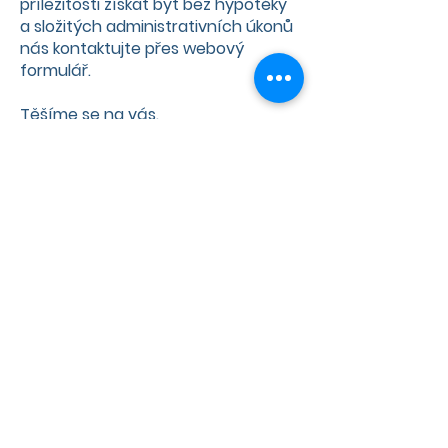
příležitosti získat byt bez hypotéky
a složitých administrativních úkonů
nás kontaktujte přes
webový
formulář
.
Těšíme se na vás.
Váš tým Coop Development
Galerie