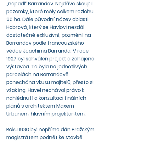
„napadl“ Barrandov. Nejdříve skoupil
pozemky, které měly celkem rozlohu
55 ha. Dále původní název oblasti
Habrová, který se Havlovi nezdál
dostatečně exkluzivní, pozměnil na
Barrandov podle francouzského
vědce Joachima Barranda. V roce
1927 byl schválen projekt a zahájena
výstavba. Ta byla na jednotlivých
parcelách na Barrandově
ponechána vkusu majitelů, přesto si
však Ing. Havel nechával právo k
nahlédnutí a konzultaci finálních
plánů s architektem Maxem
Urbanem, hlavním projektantem.
Roku 1930 byl nepřímo dán Pražským
magistrátem podnět ke stavbě