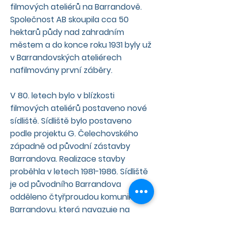
filmových ateliérů na Barrandově.
Společnost AB skoupila cca 50
hektarů půdy nad zahradním
městem a do konce roku 1931 byly už
v Barrandovských ateliérech
nafilmovány první záběry.
V 80. letech bylo v blízkosti
filmových ateliérů postaveno nové
sídliště. Sídliště bylo postaveno
podle projektu G. Čelechovského
západně od původní zástavby
Barrandova. Realizace stavby
proběhla v letech
1981-1986
. Sídliště
je od původního Barrandova
odděleno čtyřproudou komunikací K
Barrandovu, která navazuje na
Barrandovský most.