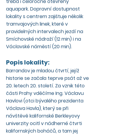
třeba i celoročně otevřený
aquapark. Dopravní dostupnost
lokality s centrem zajištuje několik
tramvajových linek, které v
pravidelných intervalech jezdí na
Smíchovské nádraží (12 min) i na
Václavské náměstí (20 min).
Popis lokality:
Barrandov je mladou čtvrtí, jejíž
historie se začala teprve psát až ve
20. letech 20. století. Za vznik této
části Prahy vděčíme Ing. Václavu
Havlovi (otci bývalého prezidenta
Václava Havla), který se při
návštěvě kalifornské Berkleyovy
univerzity ocitl v nádherné čtvrti
kalifornských boháčů, a tam jej