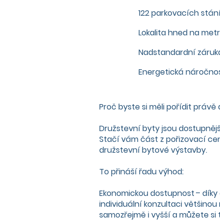
122 parkovacích stá
Lokalita hned na met
Nadstandardní záruka
Energetická náročno
Proč byste si měli pořídit právě
Družstevní byty jsou dostupnějš
Stačí vám část z pořizovací ce
družstevní bytové výstavby.
To přináší řadu výhod:
Ekonomickou dostupnost – díky 
individuální konzultaci většinou
samozřejmě i vyšší a můžete si t