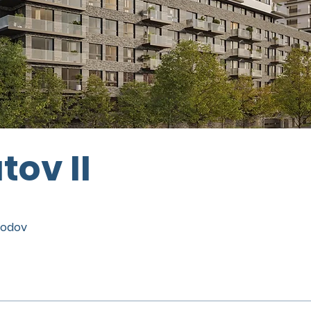
ov II
hodov