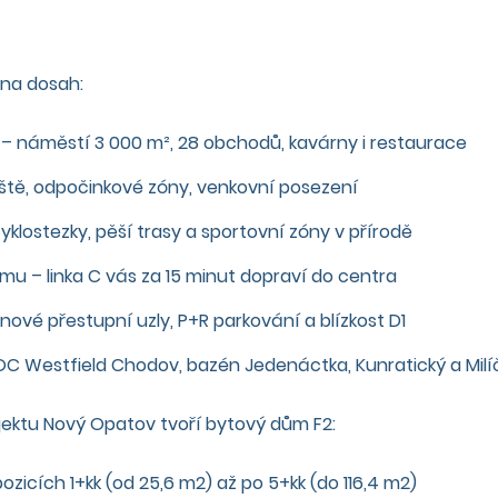
 na dosah:
1 – náměstí 3 000 m², 28 obchodů, kavárny i restaurace
ště, odpočinkové zóny, venkovní posezení
 cyklostezky, pěší trasy a sportovní zóny v přírodě
mu – linka C vás za 15 minut dopraví do centra
ové přestupní uzly, P+R parkování a blízkost D1
OC Westfield Chodov, bazén Jedenáctka, Kunratický a Milí
ektu Nový Opatov tvoří bytový dům F2:
pozicích 1+kk (od 25,6 m2) až po 5+kk (do 116,4 m2)