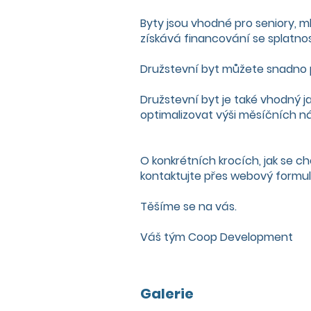
Byty jsou vhodné pro seniory, ml
získává financování se splatnost
Družstevní byt můžete snadno př
Družstevní byt je také vhodný j
optimalizovat výši měsíčních ná
O konkrétních krocích, jak se ch
kontaktujte přes
webový formul
Těšíme se na vás.
Váš tým Coop Development
Galerie