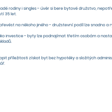
adé rodiny i singles – úvěr si bere bytové družstvo, nepotř
í 35 let.
evést na někoho jiného – družstevní podíl lze snadno a r
ako investice – byty lze podnajímat třetím osobám a nasta
kladů.
opit příležitosti získat byt bez hypotéky a složitých admin
ář
.