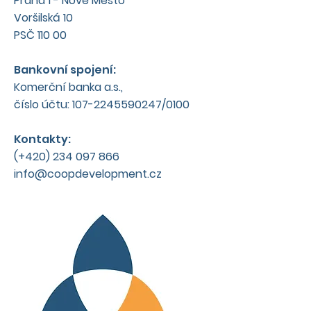
Praha 1 - Nové Město
Voršilská 10
PSČ 110 00
Bankovní spojení:
Komerční banka a.s.,
číslo účtu: 107-2245590247/0100
Kontakty:
(+420)
234 097 866
info@coopdevelopment.cz