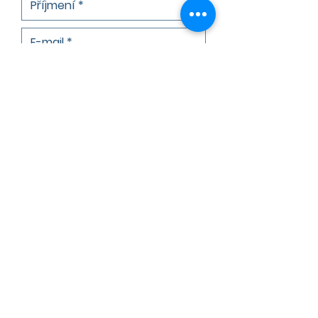
Mám zájem o zasílání aktualit
k tomuto projektu
Souhlasím se zpracováním
osobních údajů
Odeslat