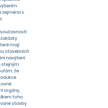
avýšením 
á zejména v 
a.
 současnosti 
 zakázky
teré mají 
nu stavebních 
ní navýšení 
 stejným 
oufám, že
rodukce.
tovné 
ní orgány, 
edkem toho 
ované stavby 