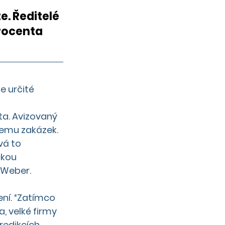
. Ředitelé 
rocenta 
e určité 
 
ta. Avizovaný 
emu zakázek. 
vá to
kou 
 Weber.
ení. “Zatímco 
, velké firmy 
redikcích 