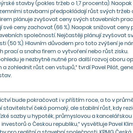
rské stavby (pokles tržeb o 1,7 procenta). Naopak ř
zemními stavbami předpokládají růst svých tržeb o
firem plánuje zvyšovat ceny svých stavebních prací 
jí své ceny zachovat (66 %). Naopak snižovat ceny pl
vebních společností. Nejčastěji plánují zvyšovat sv
ti (50 %). Hlavním důvodem pro toto zvýšení je nár
prací a snaha firem o vytvoření nebo růst zisku.
hledu je nezbytně nutné pro další rozvoj oboru op
zohlednit růst cen vstupů,“ tvrdí Pavel Pilát, gener
stav.
ictví bude pokračovat i v příštím roce, a to v průmě
stavitelství čeká pomalý, ale stabilní růst, kdy rez
ízké sazby u hypoték, průmyslovou a kancelářskou 
investorů o Českou republiku,“ vysvětluje Pavel Kli
y pro realitní a stavební společnosti, KPMG Česká 