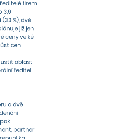
editelé firem 
 3,9 
(33 %), dvě 
ánuje již jen 
é ceny velké 
ůst cen 
ustit oblast 
ální ředitel 
ru o dvě 
idenční 
pak 
ment, partner 
republika.