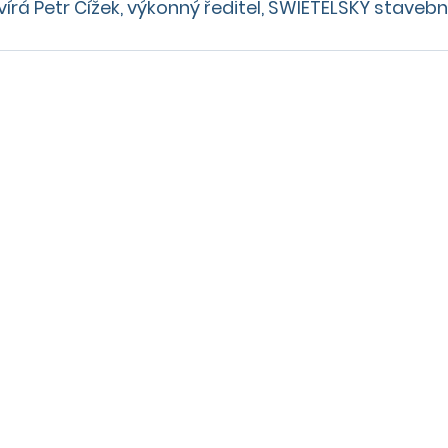
avírá Petr Čížek, výkonný ředitel, SWIETELSKY stavební, 