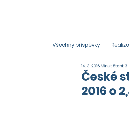
Všechny příspěvky
Realiz
14. 3. 2016
Minut čtení: 3
Zajímavosti
Aktuality
České s
2016 o 2