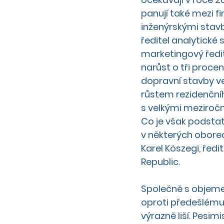
panují také mezi f
inženýrskými stavba
ředitel analytické 
marketingový ředit
narůst o tři procen
dopravní stavby v
růstem rezidenční
s velkými 
meziročn
Co je však podstat
v některých obore
Karel Köszegi, řed
Republic.
Společně s objeme
oproti předešlému 
výrazně liší. Pesim