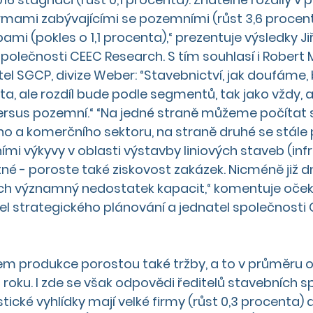
irmami zabývajícími se pozemními (růst 3,6 procenta
mi (pokles o 1,1 procenta),“ prezentuje výsledky Jiř
společnosti CEEC Research. S tím souhlasí i Robert M
el SGCP, divize Weber: “Stavebnictví, jak doufáme,
ta, ale rozdíl bude podle segmentů, tak jako vždy, a
ersus pozemní
.“ “Na jedné straně můžeme počítat 
ho a komerčního sektoru
, na straně druhé se stál
ími výkyvy
 v oblasti výstavby liniových staveb (
inf
né - poroste také ziskovost zakázek. Nicméně již 
ch významný nedostatek kapacit,“ komentuje oček
itel strategického plánování a jednatel společnost
m produkce porostou také tržby, a to v průměru o
roku. I zde se však odpovědi ředitelů stavebních s
istické vyhlídky mají velké firmy (růst 0,3 procenta) 