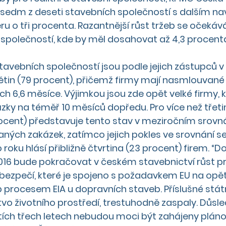
 sedm z deseti stavebních společností s dalším n
ěru o tři procenta. Razantnější růst tržeb se očekáv
společností, kde by měl dosahovat až 4,3 procent
tavebních společností jsou podle jejich zástupců v
ětin (79 procent), přičemž firmy mají nasmlouvané
h 6,6 měsíce. Výjimkou jsou zde opět velké firmy, k
ky na téměř 10 měsíců dopředu. Pro více než třeti
ocent) představuje tento stav v meziročním srovná
ých zakázek, zatímco jejich pokles ve srovnání se
oku hlásí přibližně čtvrtina (23 procent) firem. “D
2016 bude pokračovat v českém stavebnictví růst p
ebezpečí, které je spojeno s požadavkem EU na opě
 procesem EIA u dopravních staveb.
 Příslušné stát
vo životního prostředí, trestuhodně zaspaly. Důsl
štích třech letech nebudou moci být zahájeny plán