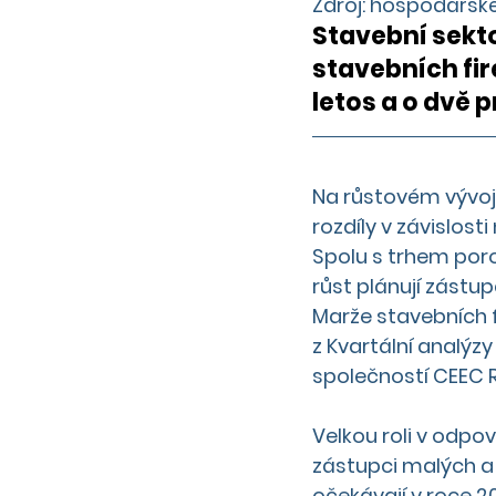
Zdroj: hospodářské
Stavební sekto
stavebních fir
letos
 a o 
dvě p
Na růstovém vývoji 
rozdíly v závislosti
Spolu s trhem poro
růst plánují zást
Marže stavebních 
z Kvartální analýz
společností 
CEEC R
Velkou roli v odpov
zástupci malých a s
očekávají v roce 20