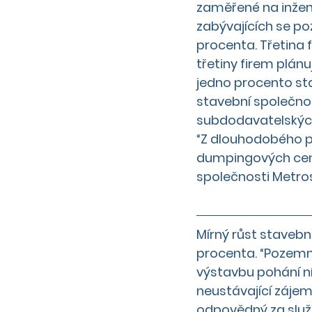
zaměřené na inžený
zabývajících se po
procenta. Třetina 
třetiny firem plánu
jedno procento sta
stavební společnos
subdodavatelských 
“Z dlouhodobého po
dumpingových cen a 
společnosti Metro
Mírný růst stavebn
procenta. “Pozemní 
výstavbu pohání n
neustávající zájem 
odpovědný za služb