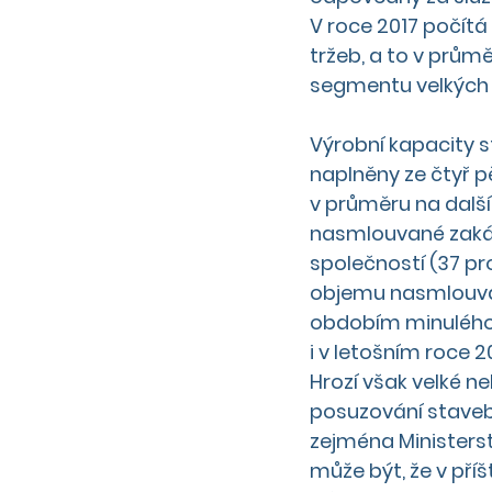
V roce 2017 počítá
tržeb, a to v prům
segmentu velkých 
Výrobní kapacity s
naplněny ze čtyř p
v průměru na dalšíc
nasmlouvané zakáz
společností (37 pr
objemu nasmlouvan
obdobím minulého r
i v letošním roce 
Hrozí však velké n
posuzování staveb
zejména Ministerst
může být, že v pří