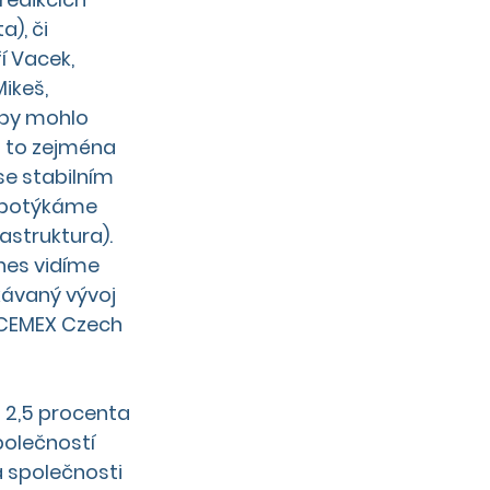
), či 
í Vacek, 
ikeš, 
 by mohlo 
 to 
zejména 
se 
stabilním 
e potýkáme
rastruktura
).
dnes vidíme
ávaný vývoj 
i CEMEX Czech 
 2,5 procenta 
polečností 
a společnosti 