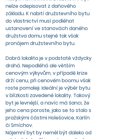
nelze odepisovat z daňového 
základu. K nabití družstevního bytu 
do vlastnictví musí podléhat 
ustanovení ve stanovách daného 
družstva domu stejně tak však 
pronájem družstevního bytu.
Dobrá lokalita je v podstatě vždycky 
drahá. Nepodléhá ale větším 
cenovým výkyvům, v případě krize 
drží cenu, při cenovém boomu však 
roste pomaleji. Ideální je výběr bytu 
v blízkosti zavedené lokality. Takový 
byt je levnější, a navíc má šanci, že 
jeho cena poroste, jako se to stalo s 
pražskými částmi Holešovice, Karlín 
či Smíchov. 
Nájemní byt by neměl být daleko od 