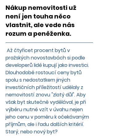
Nákup nemovitosti už 
není jen touha něco 
vlastnit, ale vede nás 
rozum a peněženka. 
 Až čtyřicet procent bytů v 
pražských novostavbách si podle 
developerů lidé kupují jako investici. 
Dlouhodobě rostoucí ceny bytů 
spolu s nedostatkem jiných 
investičních příležitostí udělaly z 
nemovitostí znovu "zlatý důl". Aby 
však byt skutečně vydělával, je při 
výběru nutné vzít v úvahu nejen 
jeho cenu v poměru k očekávaným 
příjmům, ale i řadu dalších kritérií. 
Starý, nebo nový byt?