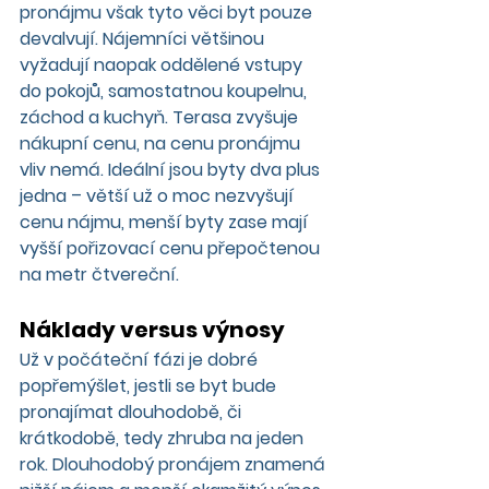
pronájmu však tyto věci byt pouze 
devalvují. Nájemníci většinou 
vyžadují naopak oddělené vstupy 
do pokojů, samostatnou koupelnu, 
záchod a kuchyň. Terasa zvyšuje 
nákupní cenu, na cenu pronájmu 
vliv nemá. Ideální jsou byty dva plus 
jedna – větší už o moc nezvyšují 
cenu nájmu, menší byty zase mají 
vyšší pořizovací cenu přepočtenou 
na metr čtvereční.
Náklady versus výnosy
Už v počáteční fázi je dobré 
popřemýšlet, jestli se byt bude 
pronajímat dlouhodobě, či 
krátkodobě, tedy zhruba na jeden 
rok. Dlouhodobý pronájem znamená 