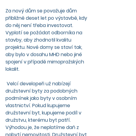
Za nový dům se považuje dům 
přibližně deset let po výstavbě, kdy 
do něj není třeba investovat. 
Vyplatí se požádat odborníka na 
stavby, aby zhodnotil kvalitu 
projektu. Nové domy se staví tak, 
aby bylo v dosahu MHD nebo jiné 
spojení v případě mimopražských 
lokalit.
 Velcí developeři už nabízejí 
družstevní byty za podobných 
podmínek jako byty v osobním 
vlastnictví. Pokud kupujeme 
družstevní byt, kupujeme podíl v 
družstvu, kterému byt patří. 
Výhodou je, že neplatíme daň z 
nabytí nemovitosti. Družstevní byt 