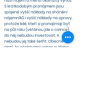
nižší nájem a menší okamžitý výnos. 
S krátkodobým pronájmem jsou 
spojené vyšší náklady na shánění 
nájemníků i vyšší náklady na opravy, 
protože lidé, kteří si pronajímají byt 
na půl roku (většinou jde o cizince), 
do něj nebudou investovat. A 
nebudou jej také šetřit. Obecně 
platí, že očekávaný výnos je třeba 
dělit dvěma. A pak si spočítat, jestli 
jde skutečně o tak dobrou investici, 
jak se zdá.
60 % je maximální částka, kterou 
podle pravidel České národní banky 
může banka půjčit na byt určený k 
pronájmu.
40 % bytů v nových domech kupují 