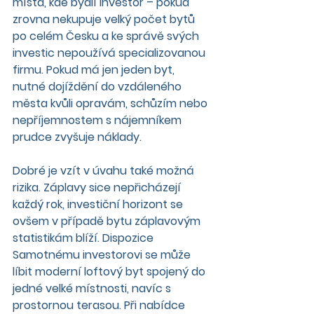
místa, kde bydlí investor – pokud 
zrovna nekupuje velký počet bytů 
po celém Česku a ke správě svých 
investic nepoužívá specializovanou 
firmu. Pokud má jen jeden byt, 
nutné dojíždění do vzdáleného 
města kvůli opravám, schůzím nebo 
nepříjemnostem s nájemníkem 
prudce zvyšuje náklady.
Dobré je vzít v úvahu také možná 
rizika. Záplavy sice nepřicházejí 
každý rok, investiční horizont se 
ovšem v případě bytu záplavovým 
statistikám blíží. Dispozice 
Samotnému investorovi se může 
líbit moderní loftový byt spojený do 
jedné velké místnosti, navíc s 
prostornou terasou. Při nabídce 