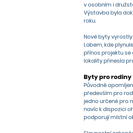
v osobním i družst
Výstavba byla dok
roku.
Nové byty vyrostly
Labem, kde plynule
přínos projektu se 
lokality přinesla 
Byty pro rodiny 
Původně opomíjené 
především pro rodi
jedno určené pro n
navíc k dispozici 
podporují místní 