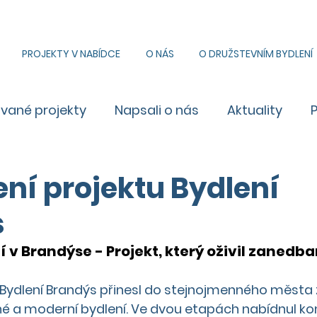
PROJEKTY V NABÍDCE
O NÁS
O DRUŽSTEVNÍM BYDLENÍ
ované projekty
Napsali o nás
Aktuality
ní projektu Bydlení
s
 v Brandýse - Projekt, který oživil zanedba
 Bydlení Brandýs přinesl do stejnojmenného města 
é a moderní bydlení. Ve dvou etapách nabídnul ko