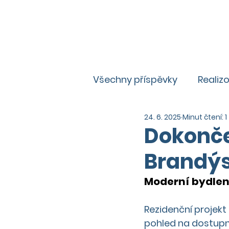
Všechny příspěvky
Realiz
24. 6. 2025
Minut čtení: 1
Zajímavosti
Aktuality
Dokonče
Brandý
Moderní bydlení
Rezidenční projekt
pohled na dostupn