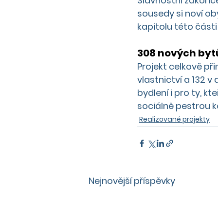
Slavnostní zakonče
sousedy si noví oby
kapitolu této část
308 nových byt
Projekt celkově př
vlastnictví a 132 
bydlení i pro ty, k
sociálně pestrou 
Realizované projekty
Nejnovější příspěvky