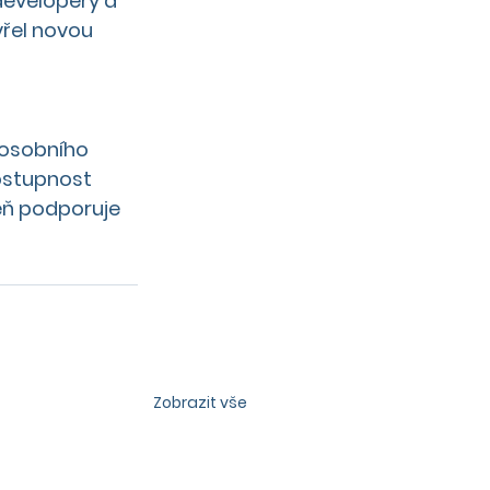
developery a 
vřel novou 
 osobního 
ostupnost 
veň podporuje 
Zobrazit vše