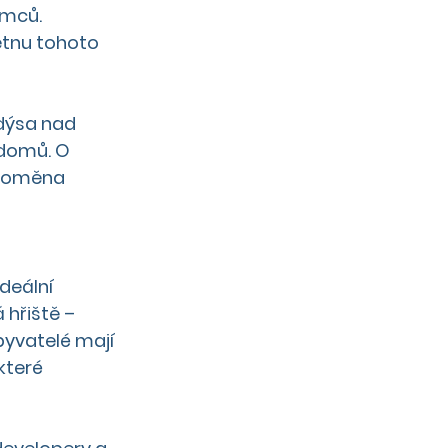
emců. 
tnu tohoto 
dýsa nad 
 domů. O 
 proměna 
deální 
 hřiště – 
byvatelé mají 
které 