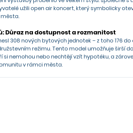
ní výstavby proběhlo ve velkém stylu: společně s 
vatelé užili open air koncert, který symbolicky ote
i města.
ů: Důraz na dostupnost a rozmanitost
inesl 308 nových bytových jednotek – z toho 176 do
v družstevním režimu. Tento model umožňuje širší d
teří si nemohou nebo nechtějí vzít hypotéku, a záro
komunitu v rámci města.