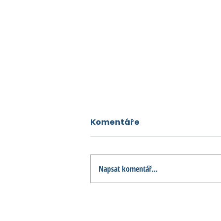
Komentáře
Napsat komentář...
Na parkourové hřiště u
projektu Bydlení Brandýs