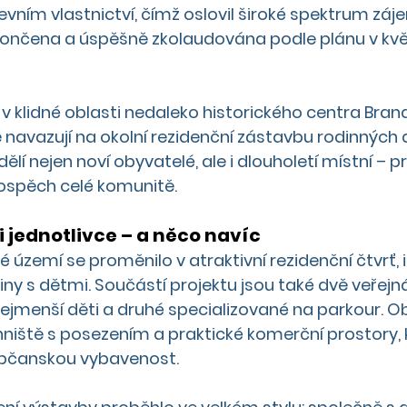
evním vlastnictví, čímž oslovil široké spektrum záj
ončena a úspěšně zkolaudována podle plánu v kvě
 v klidné oblasti nedaleko historického centra Bran
 navazují na okolní rezidenční zástavbu rodinných
dělí nejen noví obyvatelé, ale i dlouholetí místní –
prospěch celé komunitě.
i jednotlivce – a něco navíc
území se proměnilo v atraktivní rezidenční čtvrť, i
ny s dětmi. Součástí projektu jsou také dvě veřejná
ejmenší děti a druhé specializované na parkour. O
ohniště s posezením a praktické komerční prostory, 
občanskou vybavenost.