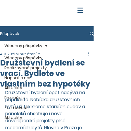
Příspěvek
Všechny příspěvky
4. 3. 2021
Minut čtení: 2
Všechny příspěvky
Družstevní bydlení se
Realizované projekty
vrací. Bydlete ve
Napsali o nás
vlastním bez hypotéky
Aktuality
Družstevní bydlení opět nabývá na 
Pro média
popularitě. Nabídka družstevních 
bytů už tak kromě starších budov a 
Zajímavosti
paneláků obsahuje i nové 
Aktuality
developerské projekty plné 
moderních bytů. Hlavně v Praze je 