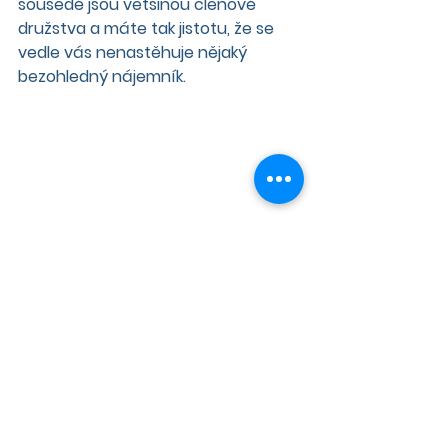
sousedé jsou většinou členové 
družstva a máte tak jistotu, že se 
vedle vás nenastěhuje nějaký 
bezohledný nájemník.
Autor: 
Martin Knižátko
Datum vydání: 18.2.2021
Zdroj: 
https://azetstyle.cz/6376/druzstevni
-bydleni-bydlete-vlastnim-bez-