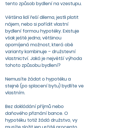
tento způsob bydlení na vzestupu.
Většina lidí řeší dilema, jestli platit 
nájem, nebo si pořídit vlastní 
bydlení formou hypotéky. Existuje 
však ještě jedna, většinou 
opomíjená možnost, která obě 
varianty kombinuje – družstevní 
vlastnictví. Jaká je největší výhoda 
tohoto způsobu bydlení?
Nemusíte žádat o hypotéku a 
stejně (po splacení bytu) bydlíte ve 
vlastním. 
Bez dokládání příjmů nebo 
daňového přiznání bance. O 
hypotéku totiž žádá družstvo, vy 
musíte složit jen určité procento 