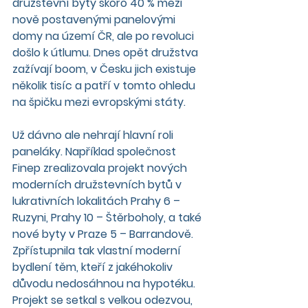
družstevní byty skoro 40 % mezi 
nově postavenými panelovými 
domy na území ČR, ale po revoluci 
došlo k útlumu. Dnes opět družstva 
zažívají boom, v Česku jich existuje 
několik tisíc a patří v tomto ohledu 
na špičku mezi evropskými státy.
Už dávno ale nehrají hlavní roli 
paneláky. Například společnost 
Finep zrealizovala projekt nových 
moderních družstevních bytů v 
lukrativních lokalitách Prahy 6 – 
Ruzyni, Prahy 10 – Štěrboholy, a také 
nové byty v Praze 5 – Barrandově. 
Zpřístupnila tak vlastní moderní 
bydlení těm, kteří z jakéhokoliv 
důvodu nedosáhnou na hypotéku. 
Projekt se setkal s velkou odezvou, 