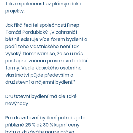
takže společnost už plánuje další 
projekty.
Jak říká ředitel společnosti Finep 
Tomáš Pardubický: „V zahraničí 
běžně existuje více forem bydlení a 
podíl toho vlastnického není tak 
vysoký. Domnívám se, že se u nás 
postupně začnou prosazovat i další 
formy. Vedle klasického osobního 
vlastnictví půjde především o 
družstevní a nájemní bydlení.“
Družstevní bydlení má ale také 
nevýhody
Pro družstevní bydlení potřebujete 
přibližně 25 % až 30 % kupní ceny 
bytu a získáváte pouze právo 