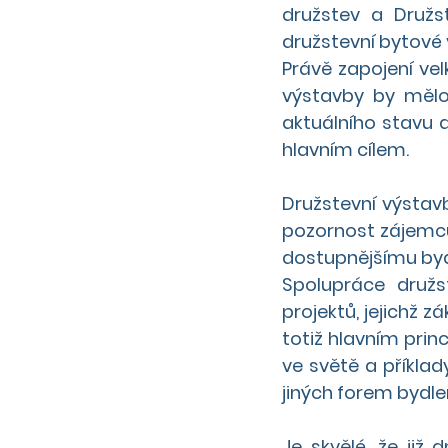
družstev a Druž
družstevní bytové 
Právě zapojení ve
výstavby by mělo 
aktuálního stavu 
hlavním cílem.
Družstevní výstavb
pozornost zájemců 
dostupnějšímu bydl
Spolupráce družs
projektů, jejichž 
totiž hlavním pri
ve světě a příkla
jiných forem bydle
Je skvělé, že již 