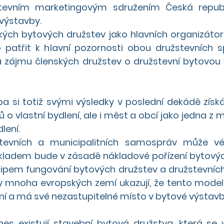
stevním marketingovým sdružením Česká repub
výstavby. 
lkých bytových družstev jako hlavních organizátor
patřit k hlavní pozornosti obou družstevních sp
a zájmu členských družstev o družstevní bytovou 
a si totiž svými výsledky v poslední dekádě získáv
o vlastní bydlení, ale i měst a obcí jako jedna z 
ení. 
tevních a municipalitních samospráv může vést
základem bude v zásadě nákladové pořízení bytovýc
ncipem fungování bytových družstev a družstevních
dy mnoha evropských zemí ukazují, že tento model 
ní a má své nezastupitelné místo v bytové výstavb
dnes existují stavební bytová družstva, která se 