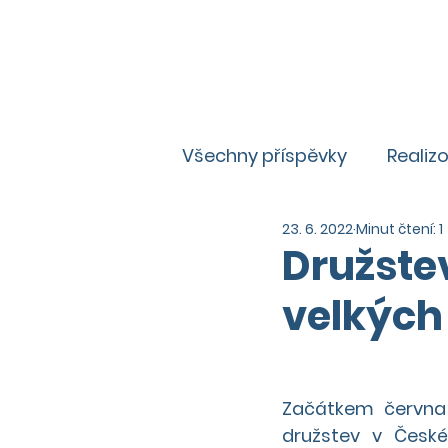
Všechny příspěvky
Realiz
23. 6. 2022
Minut čtení: 1
Zajímavosti
Aktuality
Družste
velkých
Začátkem června 
družstev v Česk