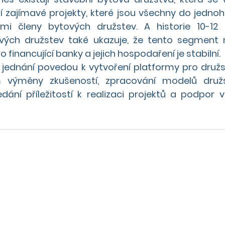
í zajímavé projekty, které jsou všechny do jednoho
i členy bytových družstev. A historie 10-12 l
ých družstev také ukazuje, že tento segment n
o financující banky a jejich hospodaření je stabilní. 
 jednání povedou k vytvoření platformy pro družs
 výměny zkušeností, zpracování modelů družs
dání příležitostí k realizaci projektů a podpor v l