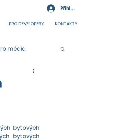
Přihlásit se
PRO DEVELOPERY
KONTAKTY
Pro média
m
ých bytových 
ých bytových 