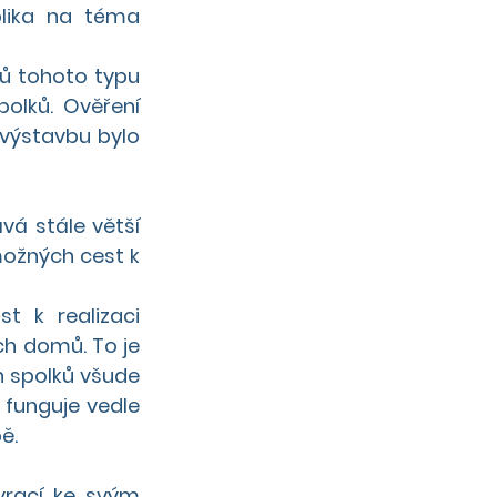
lika na téma 
ů tohoto typu 
olků. Ověření 
výstavbu bylo 
á stále větší 
možných cest k 
 k realizaci 
h domů. To je 
 spolků všude 
funguje vedle 
ě.
vrací ke svým 