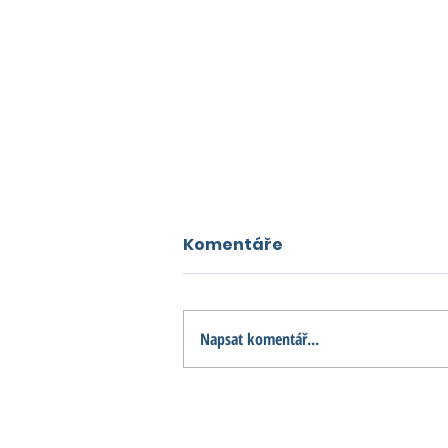
Komentáře
Napsat komentář...
Hradec postaví stovky
nových bytů. Město láká