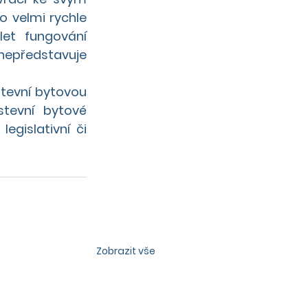
 velmi rychle 
et fungování 
epředstavuje 
tevní bytovou 
tevní bytové 
egislativní či 
Zobrazit vše