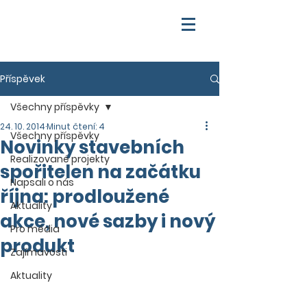
Příspěvek
Všechny příspěvky
24. 10. 2014
Minut čtení: 4
Všechny příspěvky
Novinky stavebních
Realizované projekty
spořitelen na začátku
Napsali o nás
října: prodloužené
Aktuality
akce, nové sazby i nový
Pro média
produkt
Zajímavosti
Aktuality