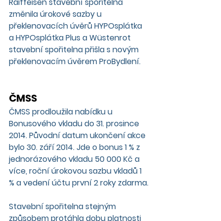
Raiffeisen stavební spořitelna
změnila úrokové sazby u 
překlenovacích úvěrů HYPOsplátka 
a HYPOsplátka Plus a 
Wüstenrot 
stavební spořitelna
 přišla s novým 
překlenovacím úvěrem ProBydlení. 
ČMSS
ČMSS prodloužila nabídku u 
Bonusového vkladu do 31. prosince 
2014. Původní datum ukončení akce 
bylo 30. září 2014. Jde o bonus 1 % z 
jednorázového vkladu 50 000 Kč a 
více, roční úrokovou sazbu vkladů 1 
% a vedení účtu první 2 roky zdarma.
Stavební spořitelna stejným 
způsobem protáhla dobu platnosti 