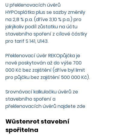
U překlenovacích úvěrů 
HYPOsplátka plus se sazby změnily 
na 2,8 % p.a. (dříve 3,10 % p.a.) pro 
jakýkoliv podíl zůstatku na účtu 
stavebního spoření z cílové částky 
pro tarif S 141, U143.
Překlenovací úvěr REKOpůjčka je 
nově poskytován až do výše 700 
000 Kč bez zajištění (dříve byl limit 
pro půjčku bez zajištění 500 000 Kč).
Srovnávací kalkulačku úvěrů ze 
stavebního spoření a 
překlenovacích úvěrů najdete zde
Wüstenrot stavební 
spořitelna