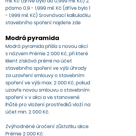
mil. Kč (dříve bylo do 0,999 mil. Kč) 2. 
pásmo 0,9 - 1,999 mil. Kč (dříve bylo 1 
- 1,999 mil. Kč) Srovnávací kalkulačku 
stavebního spoření najdete zde
Modrá pyramida
Modrá pyramida přišla s novou akcí 
s názvem Prémie 2 000 Kč, při které 
klient získává prémii na účet 
stavebního spoření ve výši úhrady 
za uzavření smlouvy o stavebním 
spoření ve výši max. 2 000 Kč, pokud 
uzavře novou smlouvu o stavebním 
spoření v v akci a ve stanovené 
lhůtě pro vložení prostředků vloží na 
účet min. 2 000 Kč.
Zvýhodněné úročení zůstatku akce 
Prémie 2 000 Kč: