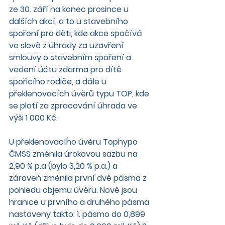
ze 30. září na konec prosince u 
dalších akcí, a to u stavebního 
spoření pro děti, kde akce spočívá 
ve slevě z úhrady za uzavření 
smlouvy o stavebním spoření a 
vedení účtu zdarma pro dítě 
spořicího rodiče, a dále u 
překlenovacích úvěrů typu TOP, kde 
se platí za zpracování úhrada ve 
výši 1 000 Kč.
U překlenovacího úvěru Tophypo 
ČMSS změnila úrokovou sazbu na 
2,90 % p.a (bylo 3,20 % p.a.) a 
zároveň změnila první dvě pásma z 
pohledu objemu úvěru. Nově jsou 
hranice u prvního a druhého pásma 
nastaveny takto: 1. pásmo do 0,899 