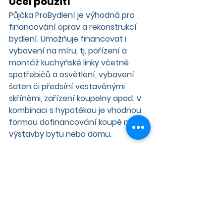
Účel použití
Půjčka ProBydlení je výhodná pro 
financování oprav a rekonstrukcí 
bydlení. Umožňuje financovat i 
vybavení na míru, tj. pořízení a 
montáž kuchyňské linky včetně 
spotřebičů a osvětlení, vybavení 
šaten či předsíní vestavěnými 
skříněmi, zařízení koupelny apod. V 
kombinaci s hypotékou je vhodnou 
formou dofinancování koupě nebo 
výstavby bytu nebo domu.
Rychlý úvěr - vyřízení do 24 hodin
V souvislosti se zavedením Půjčky 
ProBydlení upravila stavební 
spořitelna Wüstenrot systém 
elektronického zpracování úvěrů 