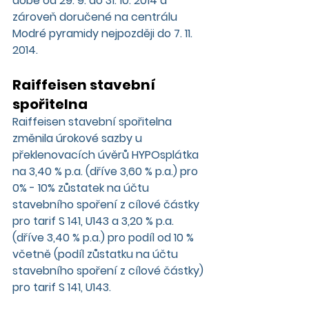
době od 29. 9. do 31. 10. 2014 a 
zároveň doručené na centrálu 
Modré pyramidy nejpozději do 7. 11. 
2014.
Raiffeisen stavební 
spořitelna
Raiffeisen stavební spořitelna 
změnila úrokové sazby u 
překlenovacích úvěrů HYPOsplátka 
na 3,40 % p.a. (dříve 3,60 % p.a.) pro 
0% - 10% zůstatek na účtu 
stavebního spoření z cílové částky 
pro tarif S 141, U143 a 3,20 % p.a. 
(dříve 3,40 % p.a.) pro podíl od 10 % 
včetně (podíl zůstatku na účtu 
stavebního spoření z cílové částky) 
pro tarif S 141, U143.