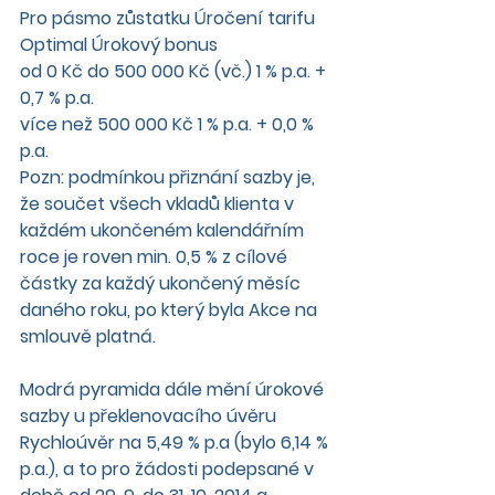
Pro pásmo zůstatku Úročení tarifu 
Optimal Úrokový bonus
od 0 Kč do 500 000 Kč (vč.) 1 % p.a. + 
0,7 % p.a.
více než 500 000 Kč 1 % p.a. + 0,0 % 
p.a.
Pozn: podmínkou přiznání sazby je, 
že součet všech vkladů klienta v 
každém ukončeném kalendářním 
roce je roven min. 0,5 % z cílové 
částky za každý ukončený měsíc 
daného roku, po který byla Akce na 
smlouvě platná.
Modrá pyramida dále mění úrokové 
sazby u překlenovacího úvěru 
Rychloúvěr na 5,49 % p.a (bylo 6,14 % 
p.a.), a to pro žádosti podepsané v 