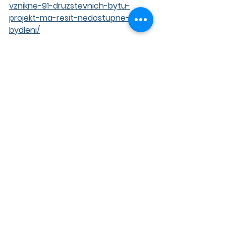
vznikne-91-druzstevnich-bytu-
projekt-ma-resit-nedostupne-
bydleni/
Zajímavosti
Zobrazit vše
Nejnovější příspěvky