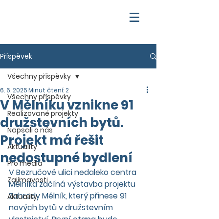
Příspěvek
Všechny příspěvky
6. 6. 2025
Minut čtení: 2
Všechny příspěvky
V Mělníku vznikne 91
Realizované projekty
družstevních bytů.
Napsali o nás
Projekt má řešit
Aktuality
nedostupné bydlení
Pro média
V Bezručově ulici nedaleko centra 
Zajímavosti
Mělníka začíná výstavba projektu 
Zahrady Mělník, který přinese 91 
Aktuality
nových bytů v družstevním 