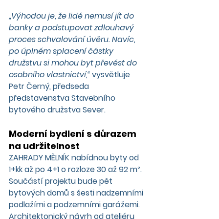
„Výhodou je, že lidé nemusí jít do 
banky a podstupovat zdlouhavý 
proces schvalování úvěru. Navíc, 
po úplném splacení částky 
družstvu si mohou byt převést do 
osobního vlastnictví,“
 vysvětluje 
Petr Černý, předseda 
představenstva Stavebního 
bytového družstva Sever.
Moderní bydlení s důrazem 
na udržitelnost
ZAHRADY MĚLNÍK nabídnou byty od 
1+kk až po 4+1 o rozloze 30 až 92 m². 
Součástí projektu bude pět 
bytových domů s šesti nadzemními 
podlažími a podzemními garážemi. 
Architektonický návrh od ateliéru 