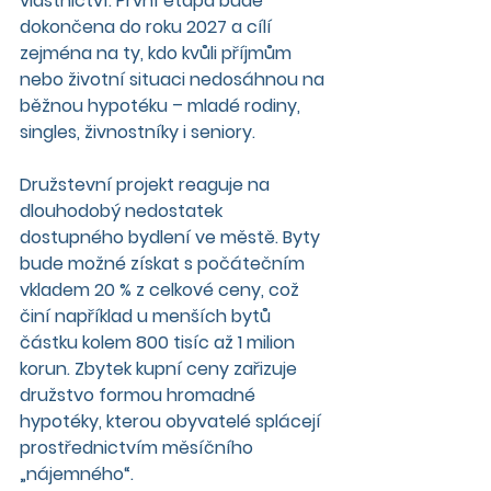
vlastnictví. První etapa bude 
dokončena do roku 2027 a cílí 
zejména na ty, kdo kvůli příjmům 
nebo životní situaci nedosáhnou na 
běžnou hypotéku – mladé rodiny, 
singles, živnostníky i seniory.
Družstevní projekt reaguje na 
dlouhodobý nedostatek 
dostupného bydlení ve městě. Byty 
bude možné získat s počátečním 
vkladem 20 % z celkové ceny, což 
činí například u menších bytů 
částku kolem 800 tisíc až 1 milion 
korun. Zbytek kupní ceny zařizuje 
družstvo formou hromadné 
hypotéky, kterou obyvatelé splácejí 
prostřednictvím měsíčního 
„nájemného“.