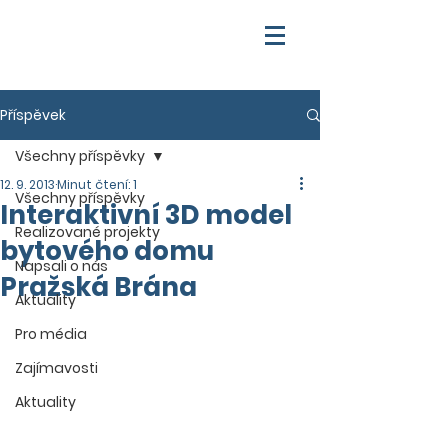
Příspěvek
Všechny příspěvky
12. 9. 2013
Minut čtení: 1
Všechny příspěvky
Interaktivní 3D model
Realizované projekty
bytového domu
Napsali o nás
Pražská Brána
Aktuality
Pro média
Zajímavosti
Aktuality