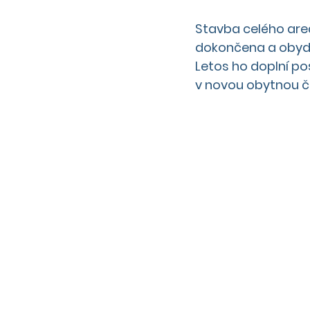
Stavba celého areál
dokončena a obydle
Letos ho doplní p
v novou obytnou č