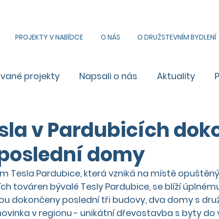
PROJEKTY V NABÍDCE
O NÁS
O DRUŽSTEVNÍM BYDLENÍ
ované projekty
Napsali o nás
Aktuality
sla v Pardubicích dok
i poslední domy
m Tesla Pardubice, která vzniká na místě opuštěný
ích továren bývalé Tesly Pardubice, se blíží úplnému
ou dokončeny poslední tři budovy, dva domy s dru
ovinka v regionu - unikátní dřevostavba s byty do vl