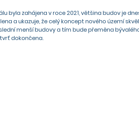
u byla zahájena v roce 2021, většina budov je dnes 
na a ukazuje, že celý koncept nového území skvěle
oslední menší budovy a tím bude přeměna bývalého
tvrť dokončena.