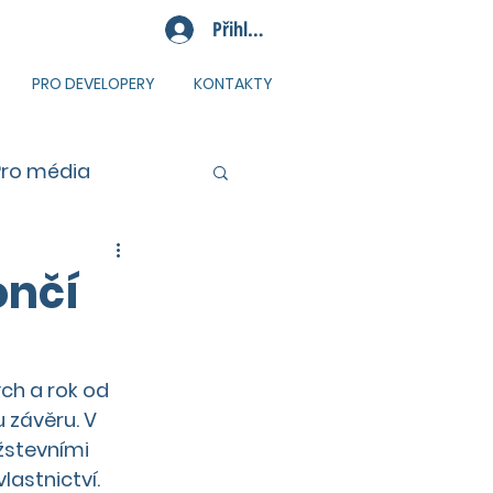
Přihlásit se
PRO DEVELOPERY
KONTAKTY
Pro média
ončí
ch a rok od 
 závěru. V 
žstevními 
astnictví. 