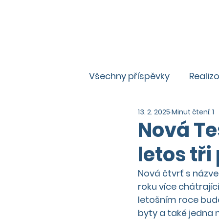
Všechny příspěvky
Realiz
13. 2. 2025
Minut čtení: 1
Zajímavosti
Aktuality
Nová Te
letos tř
Nová čtvrť s názve
roku více chátrajíc
letošním roce bud
byty a také jedna n