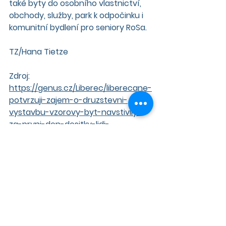
také byty do osobního vlastnictví, 
obchody, služby, park k odpočinku i 
komunitní bydlení pro seniory RoSa.
TZ/Hana Tietze
Zdroj: 
https://genus.cz/Liberec/liberecane-
potvrzuji-zajem-o-druzstevni-
vystavbu-vzorovy-byt-navstivily-
za-prvni-den-desitky-lidi-
n491867.htm
Aktuality
Napsali o nás