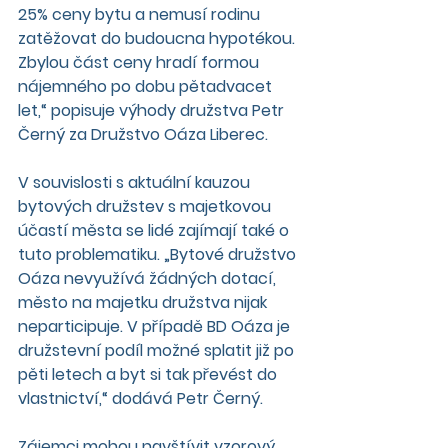
25% ceny bytu a nemusí rodinu 
zatěžovat do budoucna hypotékou. 
Zbylou část ceny hradí formou 
nájemného po dobu pětadvacet 
let,“ popisuje výhody družstva Petr 
Černý za Družstvo Oáza Liberec.
V souvislosti s aktuální kauzou 
bytových družstev s majetkovou 
účastí města se lidé zajímají také o 
tuto problematiku. „Bytové družstvo 
Oáza nevyužívá žádných dotací, 
město na majetku družstva nijak 
neparticipuje. V případě BD Oáza je 
družstevní podíl možné splatit již po 
pěti letech a byt si tak převést do 
vlastnictví,“ dodává Petr Černý.
Zájemci mohou navštívit vzorový 