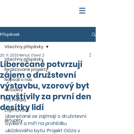
Příspěvek
Všechny příspěvky
20. 11. 2020
Minut čtení: 2
Všechny příspěvky
Liberečané potvrzují
Realizované projekty
zájem o družstevní
Napsali o nás
výstavbu, vzorový byt
Aktuality
navštívily za první den
Pro média
desítky lidí
Zajímavosti
Liberečané se zajímají o družstevní 
Aktuality
bydlení a míří na prohlídku 
ukázkového bytu. Projekt Oáza v 