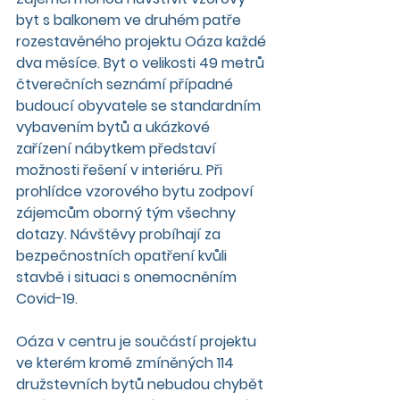
byt s balkonem ve druhém patře 
rozestavěného projektu Oáza každé 
dva měsíce. Byt o velikosti 49 metrů 
čtverečních seznámí případné 
budoucí obyvatele se standardním 
vybavením bytů a ukázkové 
zařízení nábytkem představí 
možnosti řešení v interiéru. Při 
prohlídce vzorového bytu zodpoví 
zájemcům oborný tým všechny 
dotazy. Návštěvy probíhají za 
bezpečnostních opatření kvůli 
stavbě i situaci s onemocněním 
Covid-19.
Oáza v centru je součástí projektu 
ve kterém kromě zmíněných 114 
družstevních bytů nebudou chybět 