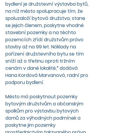
bydlení je družstevní výstavba bytů, 
na níž město spolupracuje tím, že 
spoluzaloží bytová družstva, stane 
se jejich členem, poskytne vhodné 
stavební pozemky a na těchto 
pozemcích zřídí družstvům právo 
stavby až na 99 let. Náklady na 
pořízení družstevního bytu se tím 
sníží až o třetinu oproti tržním 
cenám v dané lokalitě,“ dodává 
Hana Kordová Marvanová, radní pro 
podporu bydlení.
Město má poskytnout pozemky 
bytovým družstvům a občanským 
spolkům pro výstavbu bytových 
domů za výhodných podmínek a 
poskytne jim pozemky 
prostřednictvím takzvaného práva 