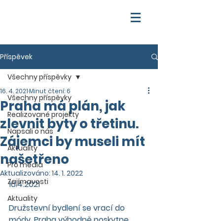
Příspěvek
Všechny příspěvky
16. 4. 2021
Minut čtení: 6
Všechny příspěvky
Praha má plán, jak
Realizované projekty
zlevnit byty o třetinu.
Napsali o nás
Zájemci by museli mít
Aktuality
našetřeno
Pro média
Aktualizováno:
14. 1. 2022
Zajímavosti
16.4.2021
Aktuality
Družstevní bydlení se vrací do 
módy. Praha výhodně poskytne 