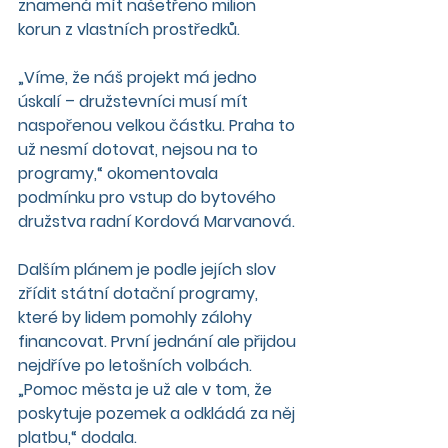
znamená mít našetřeno milion 
korun z vlastních prostředků.
„Víme, že náš projekt má jedno 
úskalí – družstevníci musí mít 
naspořenou velkou částku. Praha to 
už nesmí dotovat, nejsou na to 
programy,“ okomentovala 
podmínku pro vstup do bytového 
družstva radní Kordová Marvanová.
Dalším plánem je podle jejích slov 
zřídit státní dotační programy, 
které by lidem pomohly zálohy 
financovat. První jednání ale přijdou 
nejdříve po letošních volbách. 
„Pomoc města je už ale v tom, že 
poskytuje pozemek a odkládá za něj 
platbu,“ dodala.