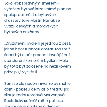
Jako krok správným směrem k 
vyřešení bytové krize vnímá plán na 
spolupráci měst a bytových 
družstev také Martin Hanák ze 
Svazu českých a moravských 
bytových družstev.
„Družstevní bydlení je jednou z cest, 
jak se k dostupnosti dostat. Má totiž 
šanci být o pár procent levnější než 
standardní komerční bydlení. Mělo 
by totiž být založené na neziskovém 
principu,“ vysvětlil.
Sám se ale nedomnívá, že by mohlo 
dojít k poklesu ceny až o třetinu, jak 
slibuje radní Kordová Marvanová. 
Realistický scénář míří k poklesu 
finální ceny přibližně o dvacet 