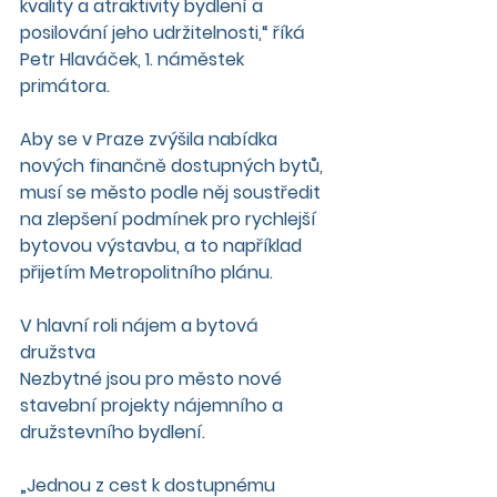
kvality a atraktivity bydlení a 
posilování jeho udržitelnosti,“ říká 
Petr Hlaváček, 1. náměstek 
primátora.
Aby se v Praze zvýšila nabídka 
nových finančně dostupných bytů, 
musí se město podle něj soustředit 
na zlepšení podmínek pro rychlejší 
bytovou výstavbu, a to například 
přijetím Metropolitního plánu.
V hlavní roli nájem a bytová 
družstva
Nezbytné jsou pro město nové 
stavební projekty nájemního a 
družstevního bydlení.
„Jednou z cest k dostupnému 