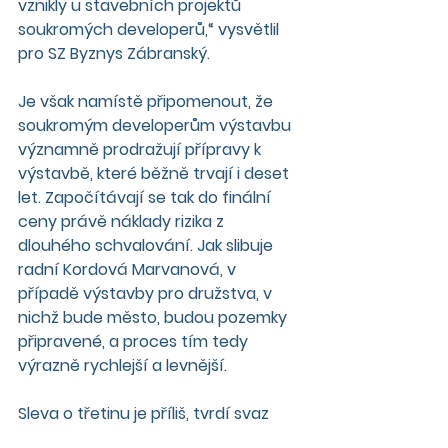
vznikly u stavebních projektů 
soukromých developerů,“ vysvětlil 
pro SZ Byznys Zábranský.
Je však namístě připomenout, že 
soukromým developerům výstavbu 
významně prodražují přípravy k 
výstavbě, které běžně trvají i deset 
let. Započítávají se tak do finální 
ceny právě náklady rizika z 
dlouhého schvalování. Jak slibuje 
radní Kordová Marvanová, v 
případě výstavby pro družstva, v 
nichž bude město, budou pozemky 
připravené, a proces tím tedy 
výrazně rychlejší a levnější.
Sleva o třetinu je příliš, tvrdí svaz