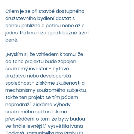
Cílem je se při stavbě dostupného 
družstevního bydlení dostat s 
cenou přibližně o pětinu nebo až o 
jednu třetinu níže oproti běžné tržní 
ceně.
„Myslím si, že vzhledem k tomu, že 
do toho projektu bude zapojen 
soukromý investor - bytové 
družstvo nebo developerská 
společnost - získáme zkušenosti a 
mechanismy soukromého subjektu, 
takže ten projekt se tím pádem 
neprodraží. Získáme výhody 
soukromého sektoru. Jsme 
přesvědčení o tom, že byty budou 
ve finále levnější,“ vysvětlila Ivana 
Todlová, zastupitelka pro Prahu 13.