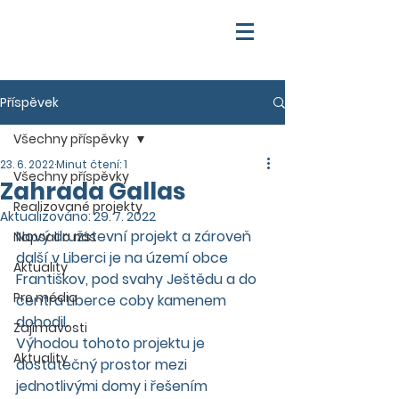
Příspěvek
Všechny příspěvky
23. 6. 2022
Minut čtení: 1
Všechny příspěvky
Zahrada Gallas
Realizované projekty
Aktualizováno:
29. 7. 2022
Nový družstevní projekt a zároveň 
Napsali o nás
další v Liberci je na území obce 
Aktuality
Františkov, pod svahy Ještědu a do 
Pro média
centra Liberce coby kamenem 
dohodil. 
Zajímavosti
Výhodou tohoto projektu je 
Aktuality
dostatečný prostor mezi 
jednotlivými domy i řešením 