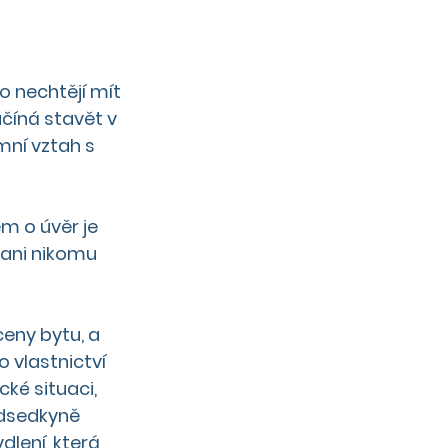
číná stavět v 
mní vztah s 
m o úvěr je 
ani nikomu 
ceny bytu, a 
 vlastnictví 
ké situaci, 
edsedkyně 
dlení, která 