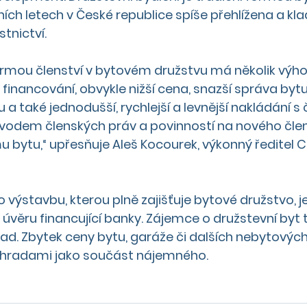
ích letech v České republice spíše přehlížena a klad
tnictví.
formou členství v bytovém družstvu má několik výhod
inancování, obvykle nižší cena, snazší správa bytu 
 také jednodušší, rychlejší a levnější nakládání s 
evodem členských práv a povinností na nového čle
 bytu,“ upřesňuje Aleš Kocourek, výkonný ředitel 
o výstavbu, kterou plně zajišťuje bytové družstvo, 
 úvěru financující banky. Zájemce o družstevní byt 
klad. Zbytek ceny bytu, garáže či dalších nebytovýc
úhradami jako součást nájemného.