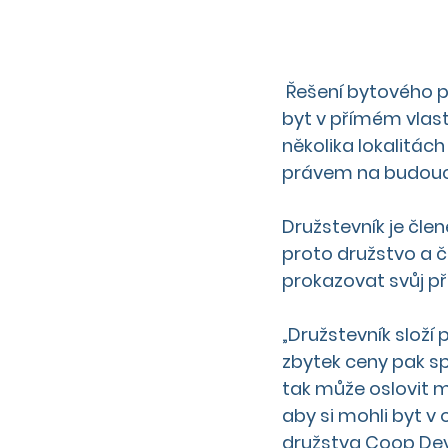
 Řešení bytového problému lidem, kteří nedosáhnou na hypotéku nebo nechtějí mít 
byt v přímém vlast
několika lokalitách
právem na budoucí 
Družstevník je člen
proto družstvo a 
prokazovat svůj př
„Družstevník složí 
zbytek ceny pak sp
tak může oslovit m
aby si mohli byt v 
družstva Coop De