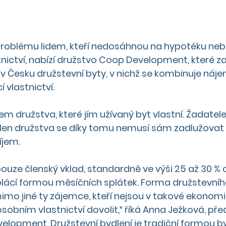
nictví, nabízí družstvo Coop Development, které za
 v Česku družstevní byty, v nichž se kombinuje náje
vlastnictví.
em družstva, které jím užívaný byt vlastní. Žadatele
člen družstva se díky tomu nemusí sám zadlužovat 
íjem.
pouze členský vklad, standardně ve výši 25 až 30 % 
lácí formou měsíčních splátek. Forma družstevního
imo jiné ty zájemce, kteří nejsou v takové ekonomic
osobním vlastnictví dovolit,“ říká Anna Ježková, př
velopment. 
Družstevní bydlení
 je tradiční formou by