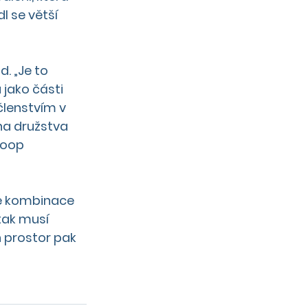
l se větší 
. „Je to 
jako části 
členstvím v 
na družstva 
Coop 
je kombinace 
tak musí 
h prostor pak 