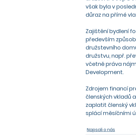
však byla v posledn
důraz na přímé vlas
Zajištění bydlení 
především způsob f
družstevního domu a
družstvu, např. př
včetně práva nájmu
Development.
Zdrojem financí pr
členských vkladů a
zaplatit členský v
splácí měsíčními 
Napsali o nás