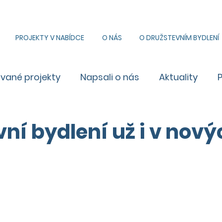
PROJEKTY V NABÍDCE
O NÁS
O DRUŽSTEVNÍM BYDLENÍ
ované projekty
Napsali o nás
Aktuality
ní bydlení už i v nový
h