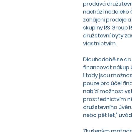
prodává družstevní
nachází nedaleko 
zahájení prodeje a
skupiny RS Group Ro
družstevní byty z
vlastnictvím. 
Dlouhodobě se druž
financovat nákup b
i tady jsou možnos
pouze pro účel fin
nabízí možnost vst
prostřednictvím ně
družstevního úvěru
nebo pět let," uvád
Zkušeným matadore