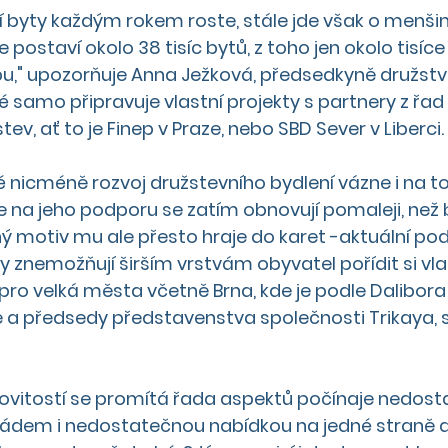
 byty každým rokem roste, stále jde však o menši
postaví okolo 38 tisíc bytů, z toho jen okolo tisíce
u," upozorňuje 
Anna Ježková, předsedkyně družst
ré samo připravuje vlastní projekty s partnery z řad 
ev, ať to je Finep v Praze, nebo SBD Sever v Liberci. 
 nicméně rozvoj družstevního bydlení vázne i na to
je na jeho podporu se zatím obnovují pomaleji, než 
ný motiv mu ale přesto hraje do karet -aktuální po
ky znemožňují širším vrstvám obyvatel pořídit si vlas
pro velká města včetně Brna, kde je podle Dalibora
 a předsedy představenstva společnosti Trikaya, s
 
ovitostí se promítá řada aspektů počínaje nedost
pádem i nedostatečnou nabídkou na jedné straně 