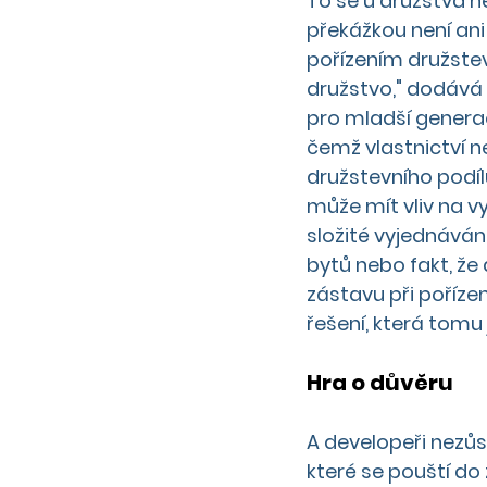
To se u družstva n
překážkou není ani 
pořízením družstev
družstvo," dodává 
pro mladší generac
čemž vlastnictví n
družstevního podíl
může mít vliv na v
složité vyjednávání
bytů nebo fakt, že 
zástavu při pořízen
řešení, která tomu
Hra o důvěru 
A developeři nezůs
které se pouští do