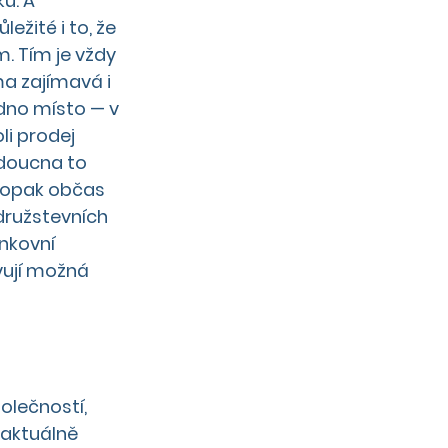
u. A 
žité i to, že 
. Tím je vždy 
a zajímavá i 
dno místo — v 
i prodej 
udoucna to 
naopak občas 
družstevních 
nkovní 
vují možná 
olečností, 
 aktuálně 