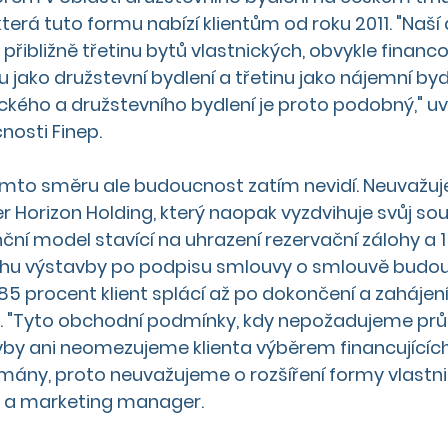
která tuto formu nabízí klientům od roku 2011. "Naš
t přibližně třetinu bytů vlastnických, obvykle finan
u jako družstevní bydlení a třetinu jako nájemní byd
kého a družstevního bydlení je proto podobný," u
nosti Finep. 
tomto směru ale budoucnost zatím nevidí. Neuvažuj
r Horizon Holding, který naopak vyzdvihuje svůj so
nční model stavící na uhrazení rezervační zálohy a 1
ěhu výstavby po podpisu smlouvy o smlouvě budouc
5 procent klient splácí až po dokončení a zahájen
. "Tyto obchodní podmínky, kdy nepožadujeme prů
by ani neomezujeme klienta výběrem financujících 
ímány, proto neuvažujeme o rozšíření formy vlastnic
s a marketing manager. 