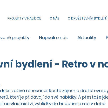
PROJEKTY V NABÍDCE
O NÁS
O DRUŽSTEVNÍM BYDLENÍ
ované projekty
Napsali o nás
Aktuality
vní bydlení - Retro v 
5
 dnes zažívá renesanci. Roste zájem o družstevní by
rů, kteří je přidávají do své nabídky. A přestože jde
nímu vlastnictví, vyhlídky do budoucna má v době 