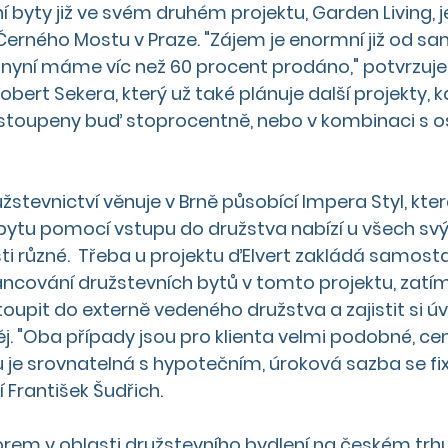
 byty již ve svém druhém projektu, Garden Living, j
Černého Mostu v Praze. "Zájem je enormní již od s
 nyní máme víc než 60 procent prodáno," potvrzuje 
bert Sekera, který už také plánuje další projekty, 
astoupeny buď stoprocentně, nebo v kombinaci s 
stevnictví věnuje v Brně působící Impera Styl, kte
ytu pomocí vstupu do družstva nabízí u všech svýc
ti různé.  Třeba u projektu ďElvert zakládá samost
ancování družstevních bytů v tomto projektu, zatím
oupit do externě vedeného družstva a zajistit si úv
j. "Oba případy jsou pro klienta velmi podobné, ce
 je srovnatelná s hypotečním, úroková sazba se fixu
í František Šudřich. 
m v oblasti družstevního bydlení na českém trhu 