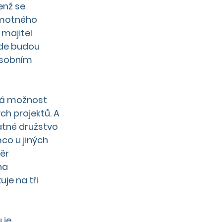
enž se 
amotného 
majitel 
kde budou 
osobním 
rá možnost 
h projektů. A 
atné družstvo 
co u jiných 
ěr 
na 
je na tři 
je 