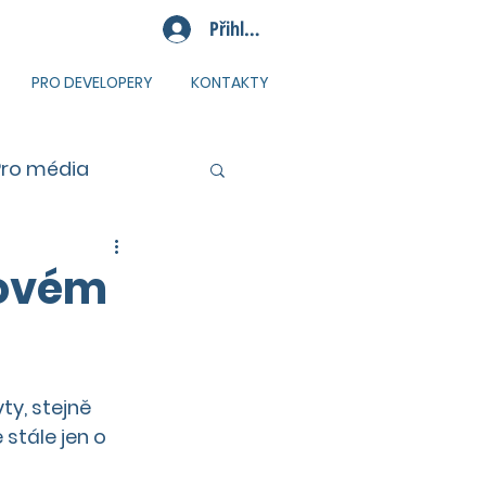
Přihlásit se
PRO DEVELOPERY
KONTAKTY
Pro média
novém
ty, stejně 
 stále jen o 