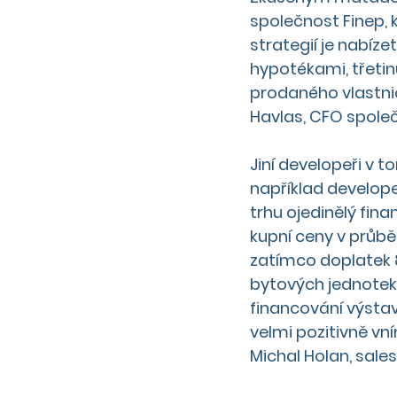
společnost Finep, 
strategií je nabíze
hypotékami, třetin
prodaného vlastnic
Havlas, CFO společ
Jiní developeři v 
například develope
trhu ojedinělý fina
kupní ceny v průb
zatímco doplatek 8
bytových jednotek
financování výstav
velmi pozitivně vn
Michal Holan, sale