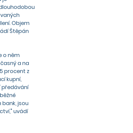
í dlouhodobou 
covaných 
lení. Objem 
vádí Štěpán 
e o něm 
učasný a na 
5 procent z 
í kupní, 
í předávání 
běžné 
bank, jsou 
tví," uvádí 