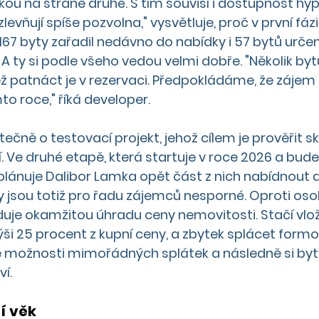
kou na straně druhé. S tím souvisí i dostupnost hy
levňují spíše pozvolna," vysvětluje, proč v první fázi
167 byty zařadil nedávno do nabídky i 57 bytů urče
 A ty si podle všeho vedou velmi dobře. "Několik by
ž patnáct je v rezervaci. Předpokládáme, že zájem
o roce," říká developer. 
tečně o testovací projekt, jehož cílem je prověřit 
í. Ve druhé etapě, která startuje v roce 2026 a bud
 plánuje Dalibor Lamka opět část z nich nabídnout d
y jsou totiž pro řadu zájemců nesporné. Oproti os
duje okamžitou úhradu ceny nemovitosti. Stačí vlož
výši 25 procent z kupní ceny, a zbytek splácet form
možnosti mimořádných splátek a následně si byt 
í. 
í věk 