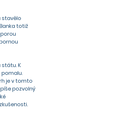
 stavělo 
Banka totiž 
dporou 
dbornou 
státu. K 
n pomalu. 
rh je v tomto 
píše pozvolný 
ké 
zkušenosti. 