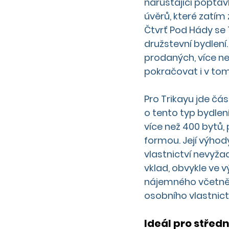
narůstající poptáv
úvěrů, které zatím z
Čtvrť Pod Hády se 
družstevní bydlení.
prodaných, více ne
pokračovat i v tomt
Pro Trikayu jde čás
o tento typ bydlen
více než 400 bytů,
formou. Její výhod
vlastnictví nevyža
vklad, obvykle ve 
nájemného včetně 
osobního vlastnictv
Ideál pro středn