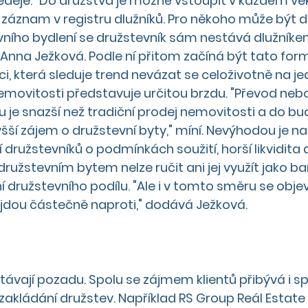
eděje. "Do družstva je možné vstoupit v každém věk
záznam v registru dlužníků. Pro někoho může být důle
ního bydlení se družstevník sám nestává dlužníkem
Anna Ježková. Podle ní přitom začíná být tato form
i, která sleduje trend nevázat se celoživotně na je
emovitosti představuje určitou brzdu. "Převod nebol
u je snazší než tradiční prodej nemovitosti a do b
yšší zájem o družstevní byty," míní. Nevýhodou je 
 družstevníků o podmínkách soužití, horší likvidita 
družstevním bytem nelze ručit ani jej využít jako ba
í družstevního podílu. "Ale i v tomto směru se obje
 jdou částečně naproti," dodává Ježková. 
távají pozadu. Spolu se zájmem klientů přibývá i sp
 zakládání družstev. Například RS Group Reál Estate