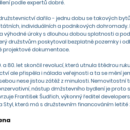
ení podle expertů dobré. 
užstevnictví dařilo - jednu dobu se takových bytů
tátních, individuálních a podnikových dohromady. 
a výhodné úroky s dlouhou dobou splatnosti a po
 který družstvům poskytoval bezplatně pozemky i o
ě projektové dokumentace. 
 80. let skončil revolucí, která utnula štědrou ruku 
ví ale přispěla i nálada veřejnosti a ta se mění je
sebou nese jistou zátěž z minulosti. Nemovitostní t
zervativní, nástup dmžstevního bydlení je proto s
vrzuje František Šudřich, výkonný ředitel developers
 Styl, která má s družstevním financováním letité 
ena 