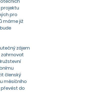
potečních 
 projektu 
ných pro 
tů máme již 
 bude 
skutečný zájem 
e zahrnovat 
ružstevní 
obnímu 
it členský 
ou měsíčního 
převést do 