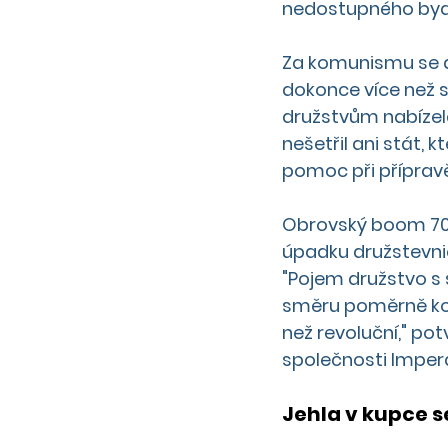
nedostupného bydl
Za komunismu se dr
dokonce více než s
družstvům nabízel
nešetřil ani stát,
pomoc při příprav
Obrovský boom 70. a
úpadku družstevnict
"Pojem družstvo s 
směru poměrně kon
než revoluční," pot
společnosti Impera
Jehla v kupce s