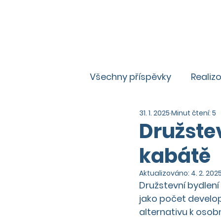
Všechny příspěvky
Realiz
31. 1. 2025
Minut čtení: 5
Zajímavosti
Aktuality
Družste
kabátě
Aktualizováno:
4. 2. 202
Družstevní bydlení
jako počet develope
alternativu k osob