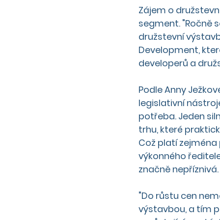
Zájem o družstevní
segment. "Ročně se 
družstevní výstavb
Development
, kte
developerů a družst
Podle Anny Ježkové
legislativní nástro
potřeba. Jeden sil
trhu, které praktic
Což platí zejména 
výkonného ředitele
značně nepříznivá.
"Do růstu cen nem
výstavbou, a tím 