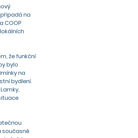
nový 
 připadá na 
va COOP 
lokálních 
m, že funkční 
by bylo 
dmínky na 
tní bydlení. 
 Lamky, 
ituace 
atečnou 
a současně 