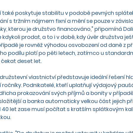
 také poskytuje stabilitu v podobě pevných spláte
ání s tržním nájmem fixní a mění se pouze v závislos
y, kterou je družstvo financováno," připomíná Dal
e kdykoli prodat, a to i v době, kdy úvěr družstva ješ
řípadě je rovněž výhodou osvobození od daně z pří
ho podílu platí po pěti letech, zatímco u standardn
 čekat deset let. 
 družstevní vlastnictví představuje ideální řešení hl
 ročníky. Podnikatelé, kteří uplatňují výdajový paušál
dřicha prokazování svých příjmů a bonity v případě
ložitější a banka automaticky velkou část jejich př
 40 let zase musí počítat s kratším splátkovým k
kou. 