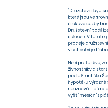
"Dmžstevní bydlení
které jsou ve srovn
úrokové sazby bank
Družstevní podíl lz
splacen. V tomto p
prodeje družstevní
vlastnictví je třeba
Není proto divu, že
živnostníky a starší
podle Františka Šu
hypotéku výrazně s
neuznává. Lidé nad
vyšší měsíční splát