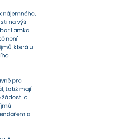
k nájemného, 
ti na výši 
ibor Lamka. 
tě není 
jmů, která u 
ího 
avně pro 
, totiž mají 
 žádosti o 
íjmů 
alendářem a 