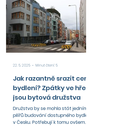
22. 5. 2025
Minut čtení: 5
Jak razantně srazit ceny
bydlení? Zpátky ve hře
jsou bytová družstva
Družstva by se mohla stát jedním z
pilířů budování dostupného bydlení
v Česku. Potřebují k tomu ovšem