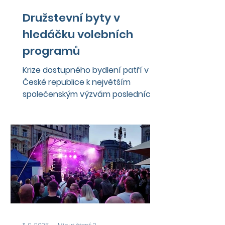
Družstevní byty v
hledáčku volebních
programů
Krize dostupného bydlení patří v
České republice k největším
společenským výzvám posledních
let. Podle odhadů je v Praze k
pořízení bytu...