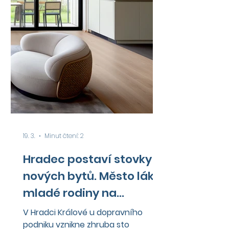
19. 3.
Minut čtení: 2
Hradec postaví stovky
nových bytů. Město láká
mladé rodiny na
družstevní bydlení
V Hradci Králové u dopravního
podniku vznikne zhruba sto