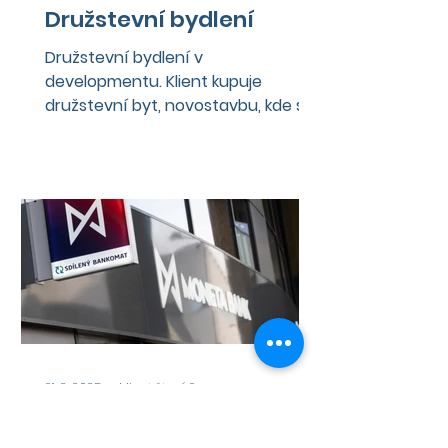
Družstevní bydlení
Družstevní bydlení v
developmentu. Klient kupuje
družstevní byt, novostavbu, kde si
družstvo bere úvěr od banky a
klient v rámci nájmu tento
21. 2. 2025
Minut čtení: 2
Půjčka na financování