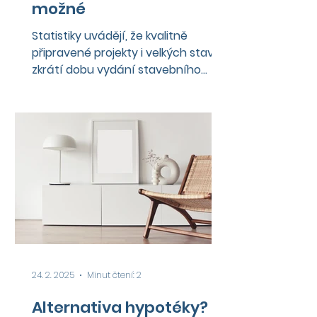
možné
Statistiky uvádějí, že kvalitně
připravené projekty i velkých staveb
zkrátí dobu vydání stavebního
povolení až o polovinu než v
případě,...
24. 2. 2025
Minut čtení: 2
Alternativa hypotéky?