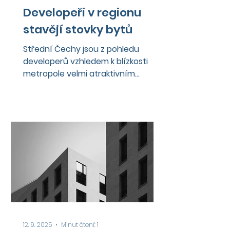
5×2 metry a je
Developeři v regionu
stavějí stovky bytů
Střední Čechy jsou z pohledu
developerů vzhledem k blízkosti
metropole velmi atraktivním
územím, které stále nabízí celou
řadu...
12. 9. 2025
Minut čtení: 1