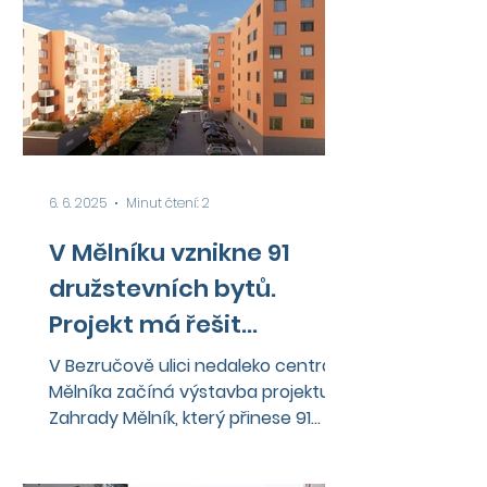
6. 6. 2025
Minut čtení: 2
V Mělníku vznikne 91
družstevních bytů.
Projekt má řešit
nedostupné bydlení
V Bezručově ulici nedaleko centra
Mělníka začíná výstavba projektu
Zahrady Mělník, který přinese 91
nových bytů v družstevním...