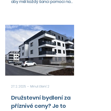
aby měl každý šanci pomoci na
startu s vlastním bydlením". Nová...
27. 2. 2025
Minut čtení: 2
Družstevní bydlení za
příznivé ceny? Je to