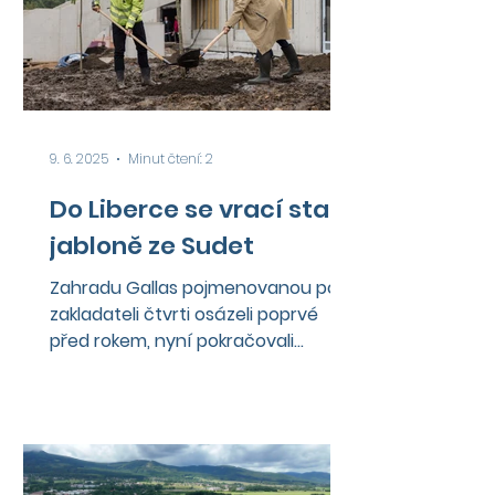
9. 6. 2025
Minut čtení: 2
Do Liberce se vrací staré
jabloně ze Sudet
Zahradu Gallas pojmenovanou po
zakladateli čtvrti osázeli poprvé
před rokem, nyní pokračovali
umístěním ovocných stromů.