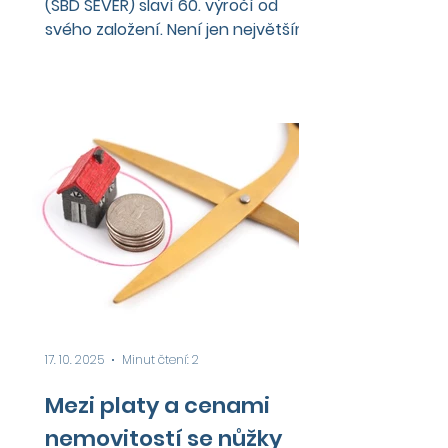
(SBD SEVER) slaví 60. výročí od
svého založení. Není jen největším
správcem bytů v regionu, ve
spolupráci s partnery připravuje
také nové projekty družstevní
bytové výstavby. Aktuální projekt
Zahrada Gallas v Liberci vzniká s
družstvem Coop Development.
Ačkoliv zažilo družstevní bydlení
největší boom zejména v 70. a 80.
letech, také dnes se k němu
především mladí lidé opět rádi
vracejí pro jeho nesporné výhody.
Datum: 15.10.2025 Videoreportáž: C
17. 10. 2025
Minut čtení: 2
Mezi platy a cenami
nemovitostí se nůžky