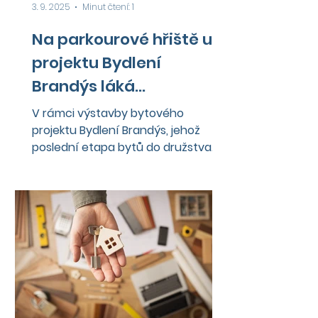
3. 9. 2025
Minut čtení: 1
Na parkourové hřiště u
projektu Bydlení
Brandýs láká
kudyznudy.cz
V rámci výstavby bytového
projektu Bydlení Brandýs, jehož
poslední etapa bytů do družstva
byla letos úspěšně dokončena,
vzniklo také...