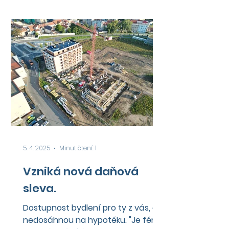
srovnat startovní čáru s
vlastnickým bydlením.
5. 4. 2025
Minut čtení: 1
Vzniká nová daňová
sleva.
Dostupnost bydlení pro ty z vás, co
nedosáhnou na hypotéku. "Je fér,