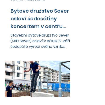
11. 9. 2025
Minut čtení: 3
Bytové družstvo Sever
oslaví šedesátiny
koncertem v centru
Liberce. Čepovat se
Stavební bytové družstvo Sever
bude Družstevník
(SBD Sever) oslaví v pátek 12. září
šedesáté výročí svého vzniku
koncertem na náměstí Dr. E.
Beneše před...