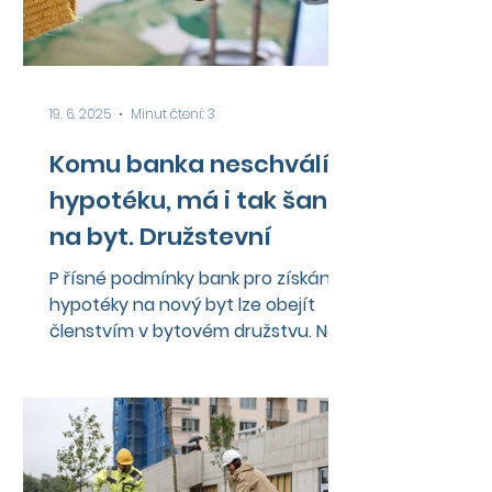
19. 6. 2025
Minut čtení: 3
Komu banka neschválí
hypotéku, má i tak šanci
na byt. Družstevní
P řísné podmínky bank pro získání
hypotéky na nový byt lze obejít
členstvím v bytovém družstvu. Na
jeho pořízení potom může...