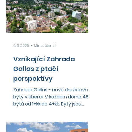
6. 6. 2025
Minut čtení: 1
Vznikající Zahrada
Gallas z ptačí
perspektivy
Zahrada Gallas - nové družstevní
byty v Liberci. V každém domě 48
bytů od 1+kk do 4+kk. Byty jsou
koncipované tak, že je lze příčkami...