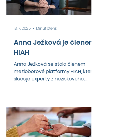
18. 7. 2025
Minut čtení: 1
Anna Ježková je členem
HIAH
Anna Ježková se stala členem
mezioborové platformy HIAH, která
slučuje experty z neziskového,
soukromého a veřejného sektoru
zaměřující...