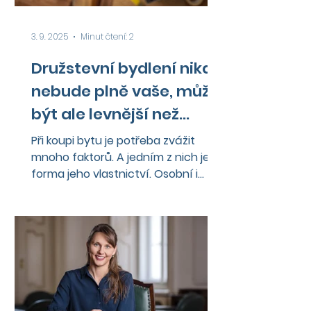
3. 9. 2025
Minut čtení: 2
Družstevní bydlení nikdy
nebude plně vaše, může
být ale levnější než
osobní vlastnictví
Při koupi bytu je potřeba zvážit
mnoho faktorů. A jedním z nich je
forma jeho vlastnictví. Osobní i
družstevní vlastnictví má svá pro
a...