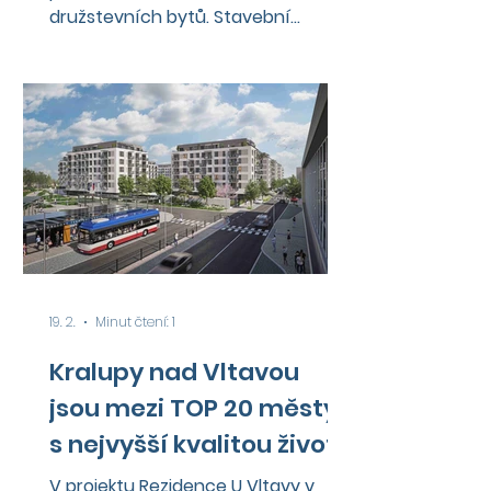
družstevních bytů. Stavební
povolení už je vydané.
19. 2.
Minut čtení: 1
Kralupy nad Vltavou
jsou mezi TOP 20 městy
s nejvyšší kvalitou života
v Česku
V projektu Rezidence U Vltavy v